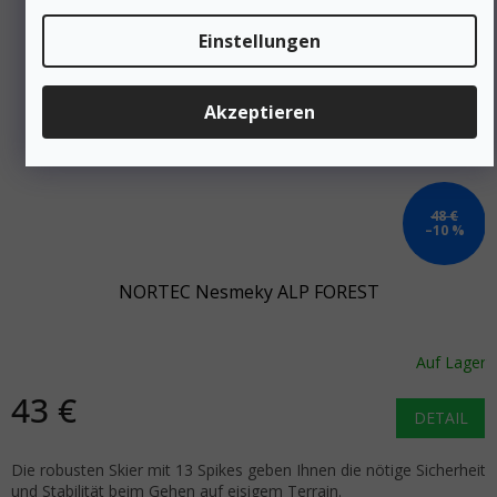
Einstellungen
Akzeptieren
48 €
–10 %
NORTEC Nesmeky ALP FOREST
Auf Lager
43 €
DETAIL
Die robusten Skier mit 13 Spikes geben Ihnen die nötige Sicherheit
und Stabilität beim Gehen auf eisigem Terrain.