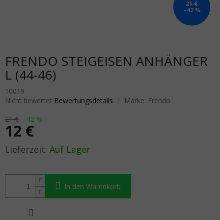
21 €
–42 %
FRENDO STEIGEISEN ANHÄNGER
L (44-46)
10019
Die durchschnittliche Produktbewertung ist 0,0 von 5 Sternen.
Nicht bewertet
Bewertungsdetails
Marke:
Frendo
21 €
–42 %
12 €
Verkaufspreis:
Auf Lager
In den Warenkorb