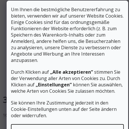
Um Ihnen die bestmögliche Benutzererfahrung zu
bieten, verwenden wir auf unserer Website Cookies.
Einige Cookies sind für das ordnungsgemäße
Funktionieren der Website erforderlich (z. B. zum
Speichern des Warenkorb-Inhalts oder zum
Anmelden), andere helfen uns, die Besucherzahlen
zu analysieren, unsere Dienste zu verbessern oder
535 €
–40 %
Angebote und Werbung an Ihre Interessen
anzupassen.
ATOMIC BACKLAND 78 SKIN 78/80 schwarz/rot
Durch Klicken auf
„Alle akzeptieren”
stimmen Sie
der Verwendung aller Arten von Cookies zu. Durch
Klicken auf
„Einstellungen”
können Sie auswählen,
Auf Lager
welche Arten von Cookies Sie zulassen möchten.
321 €
DETAIL
Sie können Ihre Zustimmung jederzeit in den
Cookie-Einstellungen unten auf der Seite ändern
oder widerrufen.
163
170