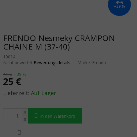
41 €
–39 %
FRENDO Nesmeky CRAMPON
CHAINE M (37-40)
10014
Die durchschnittliche Produktbewertung ist 0,0 von 5 Sternen.
Nicht bewertet
Bewertungsdetails
Marke:
Frendo
41 €
–39 %
25 €
Verkaufspreis:
Auf Lager
In den Warenkorb