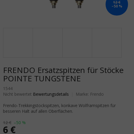
12 €
–50 %
FRENDO Ersatzspitzen für Stöcke
POINTE TUNGSTENE
1544
Die durchschnittliche Produktbewertung ist 0,0 von 5 Sternen.
Nicht bewertet
Bewertungsdetails
Marke:
Frendo
Frendo-Trekkingstockspitzen, konkave Wolframspitzen für
besseren Halt auf allen Oberflächen.
12 €
–50 %
6 €