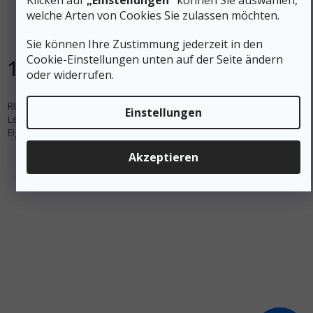
Klicken auf
„Einstellungen”
können Sie auswählen,
schwarz - schwarz
welche Arten von Cookies Sie zulassen möchten.
Auf Lager
Sie können Ihre Zustimmung jederzeit in den
Cookie-Einstellungen unten auf der Seite ändern
10 €
In den Warenkorb
oder widerrufen.
RUBBER PAD Endkappe für gepflasterte Straßen mit langer
Einstellungen
Lebensdauer dank der vulkanisierten Mischung, die dämpfende
Eigenschaften hat.
Akzeptieren