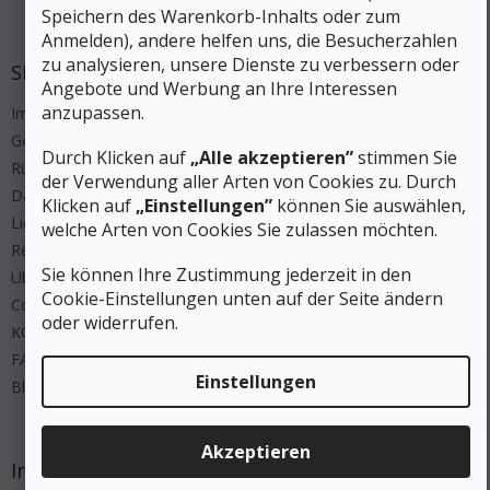
Fußzeile
Speichern des Warenkorb-Inhalts oder zum
Anmelden), andere helfen uns, die Besucherzahlen
zu analysieren, unsere Dienste zu verbessern oder
SERVICE
Angebote und Werbung an Ihre Interessen
anzupassen.
Impressum
Geschäftsbedingungen
Durch Klicken auf
„Alle akzeptieren”
stimmen Sie
Rücksendung
der Verwendung aller Arten von Cookies zu. Durch
Datenschutz
Klicken auf
„Einstellungen”
können Sie auswählen,
Lieferung und Zahlung
welche Arten von Cookies Sie zulassen möchten.
Regeln Wettbewerbe
Sie können Ihre Zustimmung jederzeit in den
Über uns
Cookie-Einstellungen unten auf der Seite ändern
Cookies
oder widerrufen.
KONTAKT
FAQ
Einstellungen
Blog
Akzeptieren
Instagram