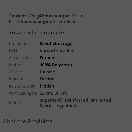
G
ewicht
: 220 g
Abmessungen
: 22 cm
Breite
Abmessungen
: 39 cm Höhe
Zusätzliche Parameter
Kategorie
:
Schuhüberzüge
EAN
:
Variante wählen
Geschlecht
:
Frauen
Material
:
100% Polyester
Größe
:
Unisize
Marken
:
Ferrino
#sizes_table#
:
hidden
Abmessungen
:
22 cm, 39 cm
Supertex®, Reinforced laminated
Material
:
fabric - Hypalon®