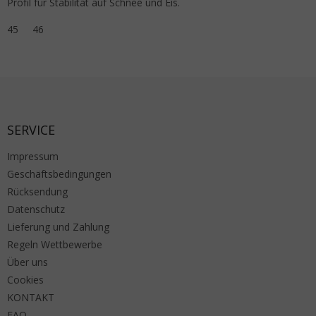
Profil für Stabilität auf Schnee und Eis.
45
46
Fußzeile
SERVICE
Impressum
Geschäftsbedingungen
Rücksendung
Datenschutz
Lieferung und Zahlung
Regeln Wettbewerbe
Über uns
Cookies
KONTAKT
FAQ