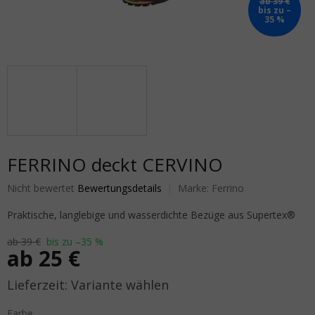
ab 39 €
bis zu –
35 %
FERRINO deckt CERVINO
Die durchschnittliche Produktbewertung ist 0,0 von 5 Sternen.
Nicht bewertet
Bewertungsdetails
Marke:
Ferrino
Praktische, langlebige und wasserdichte Bezüge aus Supertex®
ab 39 €
bis zu –35 %
ab
25 €
Verkaufspreis:
Variante wählen
Farbe