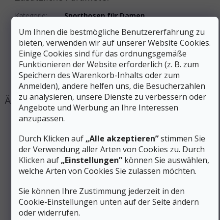
Kategorie
:
Sporthosen für Damen
EAN
:
Variante wählen
Um Ihnen die bestmögliche Benutzererfahrung zu
Aktivität
:
Wandern
bieten, verwenden wir auf unserer Website Cookies.
Geschlecht
:
Frauen
Einige Cookies sind für das ordnungsgemäße
Produktart
:
Hosen, Shorts, Röcke
Funktionieren der Website erforderlich (z. B. zum
Speichern des Warenkorb-Inhalts oder zum
#sizes_table#
:
hidden
Anmelden), andere helfen uns, die Besucherzahlen
zu analysieren, unsere Dienste zu verbessern oder
Angebote und Werbung an Ihre Interessen
anzupassen.
Durch Klicken auf
„Alle akzeptieren”
stimmen Sie
der Verwendung aller Arten von Cookies zu. Durch
Klicken auf
„Einstellungen”
können Sie auswählen,
welche Arten von Cookies Sie zulassen möchten.
Sie können Ihre Zustimmung jederzeit in den
Cookie-Einstellungen unten auf der Seite ändern
oder widerrufen.