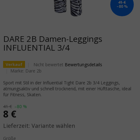
41 €
–80 %
DARE 2B Damen-Leggings
INFLUENTIAL 3/4
Die durchschnittliche Produktbewertung ist 0,0 von 5
Nicht bewertet
Bewertungsdetails
Verkauf
Marke:
Dare 2b
Sport mit Stil in der Influential Tight Dare 2b 3/4 Leggings,
atmungsaktiv und schnell trocknend, mit einer Hüfttasche, ideal
für Fitness, Skaten.
41 €
–80 %
8 €
Verkaufspreis:
Variante wählen
Größe