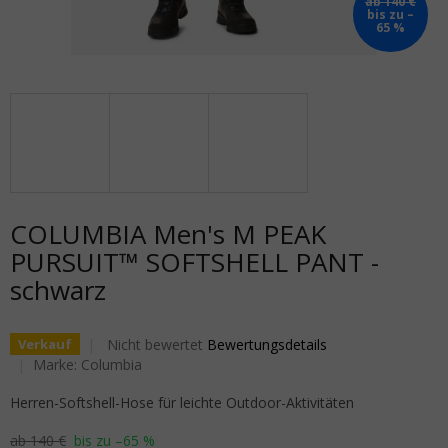
ab 140 €
bis zu –
65 %
COLUMBIA Men's M PEAK
PURSUIT™ SOFTSHELL PANT -
schwarz
Die durchschnittliche Produktbewertung ist 0,0 von 5
Nicht bewertet
Bewertungsdetails
Verkauf
Marke:
Columbia
Herren-Softshell-Hose für leichte Outdoor-Aktivitäten
ab 140 €
bis zu –65 %