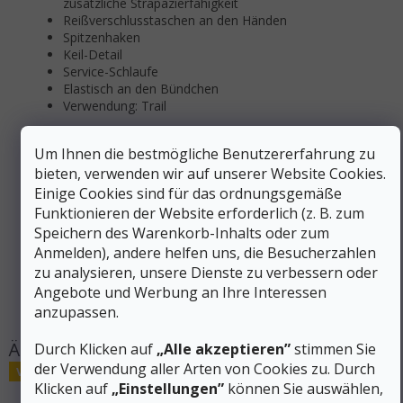
zusätzliche Strapazierfähigkeit
Reißverschlusstaschen an den Händen
Spitzenhaken
Keil-Detail
Service-Schlaufe
Elastisch an den Bündchen
Verwendung: Trail
Zusätzliche Parameter
Um Ihnen die bestmögliche Benutzererfahrung zu
bieten, verwenden wir auf unserer Website Cookies.
Kategorie
:
Sporthosen
Einige Cookies sind für das ordnungsgemäße
EAN
:
Variante wählen
Funktionieren der Website erforderlich (z. B. zum
Geschlecht
:
Männer
Speichern des Warenkorb-Inhalts oder zum
Farbe
:
Schwarz
Anmelden), andere helfen uns, die Besucherzahlen
Größe
:
S, M, L, XL, XXL
zu analysieren, unsere Dienste zu verbessern oder
Produktart
:
Hosen, Shorts, Röcke
Angebote und Werbung an Ihre Interessen
#sizes_table#
:
hidden
anzupassen.
Durch Klicken auf
„Alle akzeptieren”
stimmen Sie
der Verwendung aller Arten von Cookies zu. Durch
Verkauf
Klicken auf
„Einstellungen”
können Sie auswählen,