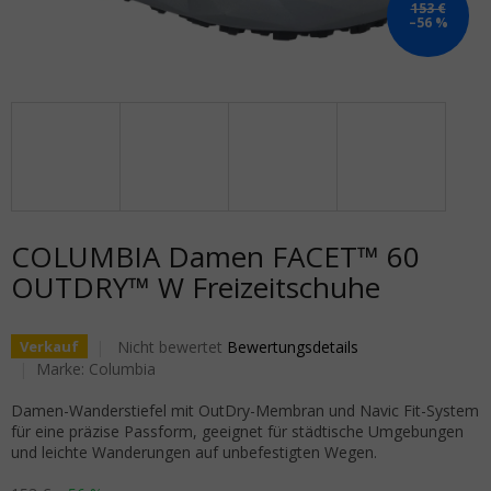
153 €
–56 %
COLUMBIA Damen FACET™ 60
OUTDRY™ W Freizeitschuhe
Die durchschnittliche Produktbewertung ist 0,0 von 5
Nicht bewertet
Bewertungsdetails
Verkauf
Marke:
Columbia
Damen-Wanderstiefel mit OutDry-Membran und Navic Fit-System
für eine präzise Passform, geeignet für städtische Umgebungen
und leichte Wanderungen auf unbefestigten Wegen.