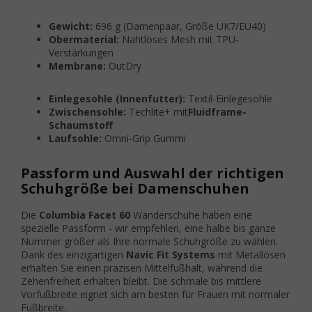
Gewicht:
696 g (Damenpaar, Größe UK7/EU40)
Obermaterial:
Nahtloses Mesh mit TPU-
Verstärkungen
Membrane:
OutDry
Einlegesohle (Innenfutter):
Textil-Einlegesohle
Zwischensohle:
Techlite+ mit
Fluidframe-
Schaumstoff
Laufsohle:
Omni-Grip Gummi
Passform und Auswahl der richtigen
Schuhgröße bei Damenschuhen
Die
Columbia Facet 60
Wanderschuhe haben eine
spezielle Passform - wir empfehlen, eine halbe bis ganze
Nummer größer als Ihre normale Schuhgröße zu wählen.
Dank des einzigartigen
Navic Fit Systems
mit Metallösen
erhalten Sie einen präzisen Mittelfußhalt, während die
Zehenfreiheit erhalten bleibt. Die schmale bis mittlere
Vorfußbreite eignet sich am besten für Frauen mit normaler
Fußbreite.