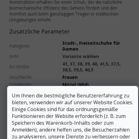
Konstruktion erhalten Sie einen Schuh, der die natürliche
biomechanische Effizienz des Gehens fördert und den
Komfort auch beim ganztägigen Tragen in städtischen
Umgebungen erhöht.
Zusätzliche Parameter
Stadt-, Freizeitschuhe für
Kategorie
:
Damen
EAN
:
Variante wählen
41, 37, 38, 39, 40, 41,5, 37,5,
EU Größe
:
38,5, 39,5, 40,5
Geschlecht
:
Frauen
Schuhhöhe
:
Mittel (Mid)
Material
:
Synthetik
Um Ihnen die bestmögliche Benutzererfahrung zu
Schuhweite
:
Normal
bieten, verwenden wir auf unserer Website Cookies.
Membrane
Membrane
Einige Cookies sind für das ordnungsgemäße
(Wasserfestigkeit)
:
(Wasserfestigkeit)
Funktionieren der Website erforderlich (z. B. zum
Farbe
:
Schwarz
Speichern des Warenkorb-Inhalts oder zum
Gewicht/Paar (g)
:
491 bis 750 g
Anmelden), andere helfen uns, die Besucherzahlen
Schnürung
:
Schnürsenkel
zu analysieren, unsere Dienste zu verbessern oder