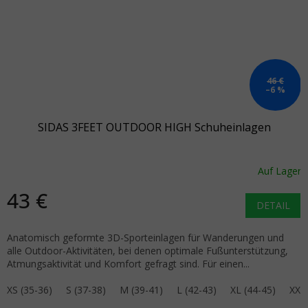
46 €
–6 %
SIDAS 3FEET OUTDOOR HIGH Schuheinlagen
Auf Lager
43 €
DETAIL
Anatomisch geformte 3D-Sporteinlagen für Wanderungen und
alle Outdoor-Aktivitäten, bei denen optimale Fußunterstützung,
Atmungsaktivität und Komfort gefragt sind. Für einen...
XS (35-36)
S (37-38)
M (39-41)
L (42-43)
XL (44-45)
XXL 