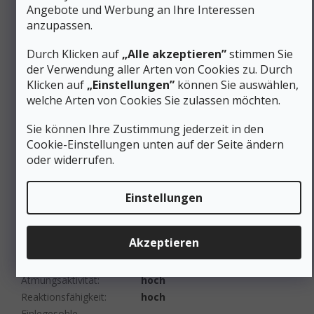
Kategorie (Gruppe) von
A-Stadt/Reisen
,
A/B-leichtes
Angebote und Werbung an Ihre Interessen
Schuhen
:
Wandern
anzupassen.
Steppstich
:
Unbesetzt
Durch Klicken auf
„Alle akzeptieren”
stimmen Sie
Produktart
:
Schuhe
der Verwendung aller Arten von Cookies zu. Durch
Zeitraum
:
Sommer, Frühling/Herbst
Klicken auf
„Einstellungen”
können Sie auswählen,
Schuhkategorie
:
Wasserdicht
welche Arten von Cookies Sie zulassen möchten.
Für Katzen bestimmt
:
Nein
#sizes_table#
:
/velikostni-tabulka-columbia/
Sie können Ihre Zustimmung jederzeit in den
Einlaufzeit
:
3-7 Tage
Cookie-Einstellungen unten auf der Seite ändern
700 g (Damenpaar, Größe
oder widerrufen.
Gewicht
:
UK5/EU38)
Membrane - Typ
:
OutDry
Einstellungen
Dämpfender
Schaumstoff in der
Techlite+ mit Fluidframe
Zwischensohle
:
Akzeptieren
Grad der Dämpfung
:
Zentrum
Einzige
:
Omni-Grip Gummi
Atmungsaktivität
:
hoch
Reaktionsfähigkeit
:
hoch
Einlegesohle