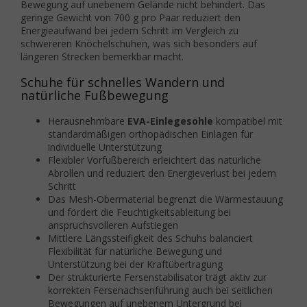
Bewegung auf unebenem Gelände nicht behindert. Das
geringe Gewicht von 700 g pro Paar reduziert den
Energieaufwand bei jedem Schritt im Vergleich zu
schwereren Knöchelschuhen, was sich besonders auf
längeren Strecken bemerkbar macht.
Schuhe für schnelles Wandern und
natürliche Fußbewegung
Herausnehmbare
EVA-Einlegesohle
kompatibel mit
standardmäßigen orthopädischen Einlagen für
individuelle Unterstützung
Flexibler Vorfußbereich erleichtert das natürliche
Abrollen und reduziert den Energieverlust bei jedem
Schritt
Das Mesh-Obermaterial begrenzt die Wärmestauung
und fördert die Feuchtigkeitsableitung bei
anspruchsvolleren Aufstiegen
Mittlere Längssteifigkeit des Schuhs balanciert
Flexibilität für natürliche Bewegung und
Unterstützung bei der Kraftübertragung
Der strukturierte Fersenstabilisator trägt aktiv zur
korrekten Fersenachsenführung auch bei seitlichen
Bewegungen auf unebenem Untergrund bei