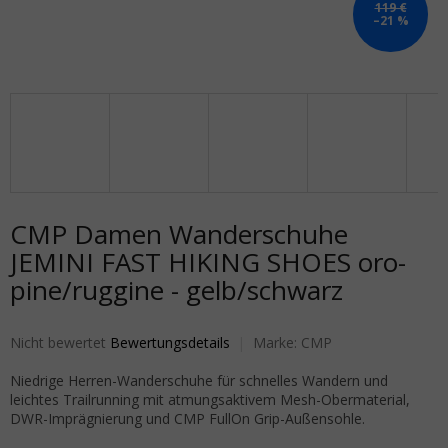
119 €
–21 %
CMP Damen Wanderschuhe
JEMINI FAST HIKING SHOES oro-
pine/ruggine - gelb/schwarz
Die durchschnittliche Produktbewertung ist 0,0 von 5 Sternen.
Nicht bewertet
Bewertungsdetails
Marke:
CMP
Niedrige Herren-Wanderschuhe für schnelles Wandern und
leichtes Trailrunning mit atmungsaktivem Mesh-Obermaterial,
DWR-Imprägnierung und CMP FullOn Grip-Außensohle.