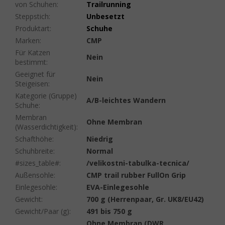
von Schuhen
:
Trailrunning
Steppstich
:
Unbesetzt
Produktart
:
Schuhe
Marken
:
CMP
Für Katzen
Nein
bestimmt
:
Geeignet für
Nein
Steigeisen
:
Kategorie (Gruppe)
A/B-leichtes Wandern
Schuhe
:
Membran
Ohne Membran
(Wasserdichtigkeit)
:
Schafthöhe
:
Niedrig
Schuhbreite
:
Normal
#sizes_table#
:
/velikostni-tabulka-tecnica/
Außensohle
:
CMP trail rubber FullOn Grip
Einlegesohle
:
EVA-Einlegesohle
Gewicht
:
700 g (Herrenpaar, Gr. UK8/EU42)
Gewicht/Paar (g)
:
491 bis 750 g
Ohne Membran (DWR