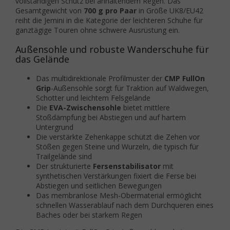
vollständigen Schutz bei anhaltendem Regen. Das
Gesamtgewicht von
700 g pro Paar
in Größe UK8/EU42
reiht die Jemini in die Kategorie der leichteren Schuhe für
ganztägige Touren ohne schwere Ausrüstung ein.
Außensohle und robuste Wanderschuhe für
das Gelände
Das multidirektionale Profilmuster der
CMP FullOn
Grip
-Außensohle sorgt für Traktion auf Waldwegen,
Schotter und leichtem Felsgelände
Die
EVA-Zwischensohle
bietet mittlere
Stoßdämpfung bei Abstiegen und auf hartem
Untergrund
Die verstärkte Zehenkappe schützt die Zehen vor
Stößen gegen Steine und Wurzeln, die typisch für
Trailgelände sind
Der strukturierte
Fersenstabilisator
mit
synthetischen Verstärkungen fixiert die Ferse bei
Abstiegen und seitlichen Bewegungen
Das membranlose Mesh-Obermaterial ermöglicht
schnellen Wasserablauf nach dem Durchqueren eines
Baches oder bei starkem Regen