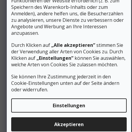
Funktionieren der Website erforderlich (z. B. zum
von der Schuhkonstruktion auf die Fußmuskulatur
Speichern des Warenkorb-Inhalts oder zum
überträgt. Wir empfehlen, die Schuhe mit den
Anmelden), andere helfen uns, die Besucherzahlen
Trekkingsocken anzuprobieren, die Sie bei der Aktivität
zu analysieren, unsere Dienste zu verbessern oder
tragen möchten, und idealerweise nachmittags, wenn der
Fuß von Natur aus etwas voluminöser ist.
Angebote und Werbung an Ihre Interessen
anzupassen.
Leichte Wanderschuhe für Herren und ihre
Anpassungsfähigkeit
Durch Klicken auf
„Alle akzeptieren”
stimmen Sie
der Verwendung aller Arten von Cookies zu. Durch
Der Leisten entspricht der durchschnittlichen
Klicken auf
„Einstellungen”
können Sie auswählen,
Herrenbreite ohne spezielle Erweiterung
welche Arten von Cookies Sie zulassen möchten.
Der Zehenraum ermöglicht eine natürliche
Lastverteilung beim schnellen Gehen und leichten
Laufen
Sie können Ihre Zustimmung jederzeit in den
Die
klassische Schnürsenkelschnürung
erlaubt
Cookie-Einstellungen unten auf der Seite ändern
eine feine Druckanpassung über den gesamten Rist
oder widerrufen.
Kurze Einlaufzeit dank flexiblem Mesh-Obermaterial;
TPU-Verstärkungen passen sich nach einigen
Ausflügen vollständig an den Fuß an
Einstellungen
Der Schuh ersetzt nicht die Knöchelunterstützung bei
Nutzern mit instabilen Knöcheln oder nach
Verletzungen
Akzeptieren
Die richtig gewählte Größe mit einem Spielraum von etwa