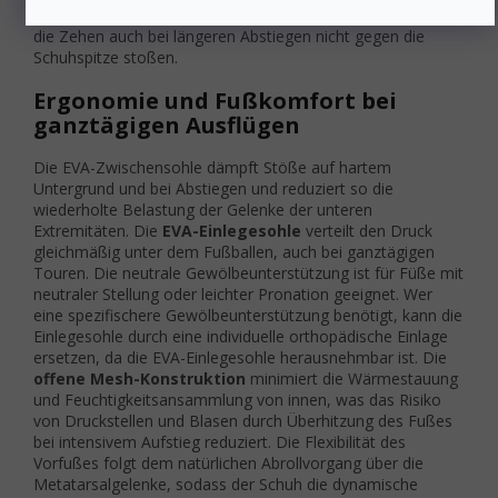
einer Daumenbreite vor der Zehenspitze stellt sicher, dass
die Zehen auch bei längeren Abstiegen nicht gegen die
Schuhspitze stoßen.
Ergonomie und Fußkomfort bei
ganztägigen Ausflügen
Die EVA-Zwischensohle dämpft Stöße auf hartem
Untergrund und bei Abstiegen und reduziert so die
wiederholte Belastung der Gelenke der unteren
Extremitäten. Die
EVA-Einlegesohle
verteilt den Druck
gleichmäßig unter dem Fußballen, auch bei ganztägigen
Touren. Die neutrale Gewölbeunterstützung ist für Füße mit
neutraler Stellung oder leichter Pronation geeignet. Wer
eine spezifischere Gewölbeunterstützung benötigt, kann die
Einlegesohle durch eine individuelle orthopädische Einlage
ersetzen, da die EVA-Einlegesohle herausnehmbar ist. Die
offene Mesh-Konstruktion
minimiert die Wärmestauung
und Feuchtigkeitsansammlung von innen, was das Risiko
von Druckstellen und Blasen durch Überhitzung des Fußes
bei intensivem Aufstieg reduziert. Die Flexibilität des
Vorfußes folgt dem natürlichen Abrollvorgang über die
Metatarsalgelenke, sodass der Schuh die dynamische