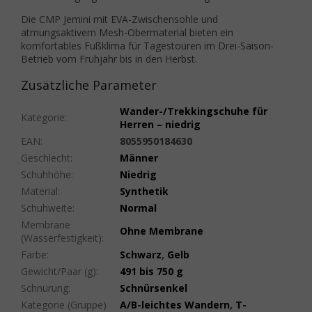
Die CMP Jemini mit EVA-Zwischensohle und
atmungsaktivem Mesh-Obermaterial bieten ein
komfortables Fußklima für Tagestouren im Drei-Saison-
Betrieb vom Frühjahr bis in den Herbst.
Zusätzliche Parameter
Wander-/Trekkingschuhe für
Kategorie
:
Herren – niedrig
EAN
:
8055950184630
Geschlecht
:
Männer
Schuhhöhe
:
Niedrig
Material
:
Synthetik
Schuhweite
:
Normal
Membrane
Ohne Membrane
(Wasserfestigkeit)
:
Farbe
:
Schwarz
,
Gelb
Gewicht/Paar (g)
:
491 bis 750 g
Schnürung
:
Schnürsenkel
Kategorie (Gruppe)
A/B-leichtes Wandern
,
T-