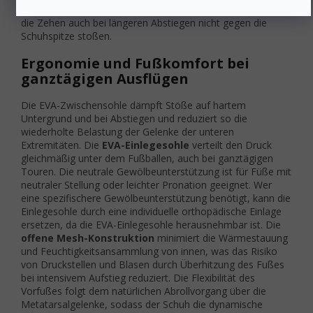
einer Daumenbreite vor der Zehenspitze stellt sicher, dass
die Zehen auch bei längeren Abstiegen nicht gegen die
Schuhspitze stoßen.
Ergonomie und Fußkomfort bei
ganztägigen Ausflügen
Die EVA-Zwischensohle dämpft Stöße auf hartem
Untergrund und bei Abstiegen und reduziert so die
wiederholte Belastung der Gelenke der unteren
Extremitäten. Die
EVA-Einlegesohle
verteilt den Druck
gleichmäßig unter dem Fußballen, auch bei ganztägigen
Touren. Die neutrale Gewölbeunterstützung ist für Füße mit
neutraler Stellung oder leichter Pronation geeignet. Wer
eine spezifischere Gewölbeunterstützung benötigt, kann die
Einlegesohle durch eine individuelle orthopädische Einlage
ersetzen, da die EVA-Einlegesohle herausnehmbar ist. Die
offene Mesh-Konstruktion
minimiert die Wärmestauung
und Feuchtigkeitsansammlung von innen, was das Risiko
von Druckstellen und Blasen durch Überhitzung des Fußes
bei intensivem Aufstieg reduziert. Die Flexibilität des
Vorfußes folgt dem natürlichen Abrollvorgang über die
Metatarsalgelenke, sodass der Schuh die dynamische