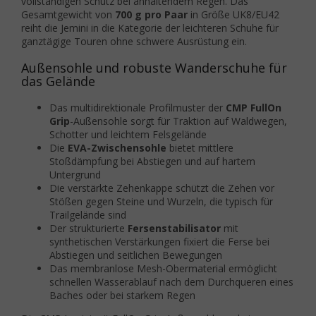
vollständigen Schutz bei anhaltendem Regen. Das
Gesamtgewicht von
700 g pro Paar
in Größe UK8/EU42
reiht die Jemini in die Kategorie der leichteren Schuhe für
ganztägige Touren ohne schwere Ausrüstung ein.
Außensohle und robuste Wanderschuhe für
das Gelände
Das multidirektionale Profilmuster der
CMP FullOn
Grip
-Außensohle sorgt für Traktion auf Waldwegen,
Schotter und leichtem Felsgelände
Die
EVA-Zwischensohle
bietet mittlere
Stoßdämpfung bei Abstiegen und auf hartem
Untergrund
Die verstärkte Zehenkappe schützt die Zehen vor
Stößen gegen Steine und Wurzeln, die typisch für
Trailgelände sind
Der strukturierte
Fersenstabilisator
mit
synthetischen Verstärkungen fixiert die Ferse bei
Abstiegen und seitlichen Bewegungen
Das membranlose Mesh-Obermaterial ermöglicht
schnellen Wasserablauf nach dem Durchqueren eines
Baches oder bei starkem Regen