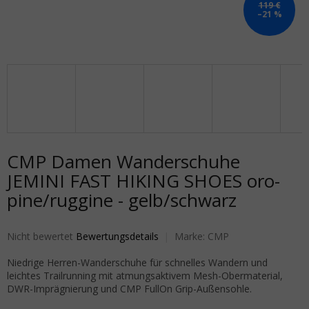
119 €
–21 %
CMP Damen Wanderschuhe
JEMINI FAST HIKING SHOES oro-
pine/ruggine - gelb/schwarz
Die durchschnittliche Produktbewertung ist 0,0 von 5 Sternen.
Nicht bewertet
Bewertungsdetails
Marke:
CMP
Niedrige Herren-Wanderschuhe für schnelles Wandern und
leichtes Trailrunning mit atmungsaktivem Mesh-Obermaterial,
DWR-Imprägnierung und CMP FullOn Grip-Außensohle.