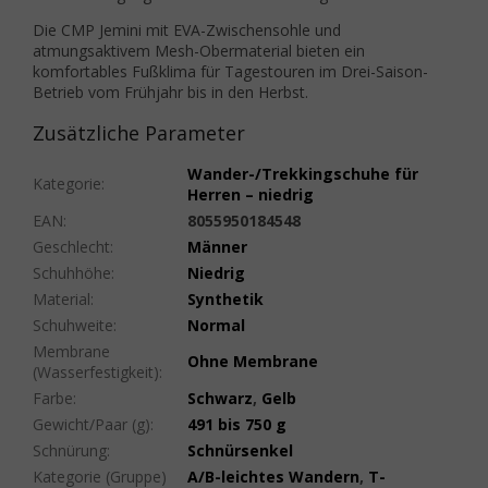
Die CMP Jemini mit EVA-Zwischensohle und
atmungsaktivem Mesh-Obermaterial bieten ein
komfortables Fußklima für Tagestouren im Drei-Saison-
Betrieb vom Frühjahr bis in den Herbst.
Zusätzliche Parameter
Wander-/Trekkingschuhe für
Kategorie
:
Herren – niedrig
EAN
:
8055950184548
Geschlecht
:
Männer
Schuhhöhe
:
Niedrig
Material
:
Synthetik
Schuhweite
:
Normal
Membrane
Ohne Membrane
(Wasserfestigkeit)
:
Farbe
:
Schwarz
,
Gelb
Gewicht/Paar (g)
:
491 bis 750 g
Schnürung
:
Schnürsenkel
Kategorie (Gruppe)
A/B-leichtes Wandern
,
T-