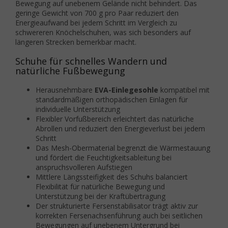
Bewegung auf unebenem Gelände nicht behindert. Das
geringe Gewicht von 700 g pro Paar reduziert den
Energieaufwand bei jedem Schritt im Vergleich zu
schwereren Knöchelschuhen, was sich besonders auf
längeren Strecken bemerkbar macht.
Schuhe für schnelles Wandern und
natürliche Fußbewegung
Herausnehmbare
EVA-Einlegesohle
kompatibel mit
standardmäßigen orthopädischen Einlagen für
individuelle Unterstützung
Flexibler Vorfußbereich erleichtert das natürliche
Abrollen und reduziert den Energieverlust bei jedem
Schritt
Das Mesh-Obermaterial begrenzt die Wärmestauung
und fördert die Feuchtigkeitsableitung bei
anspruchsvolleren Aufstiegen
Mittlere Längssteifigkeit des Schuhs balanciert
Flexibilität für natürliche Bewegung und
Unterstützung bei der Kraftübertragung
Der strukturierte Fersenstabilisator trägt aktiv zur
korrekten Fersenachsenführung auch bei seitlichen
Bewegungen auf unebenem Untergrund bei