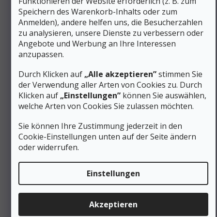
Funktionieren der Website erforderlich (z. B. zum
von der Schuhkonstruktion auf die Fußmuskulatur
Speichern des Warenkorb-Inhalts oder zum
überträgt. Wir empfehlen, die Schuhe mit den
Anmelden), andere helfen uns, die Besucherzahlen
Trekkingsocken anzuprobieren, die Sie bei der Aktivität
zu analysieren, unsere Dienste zu verbessern oder
tragen möchten, und idealerweise nachmittags, wenn der
Fuß von Natur aus etwas voluminöser ist.
Angebote und Werbung an Ihre Interessen
anzupassen.
Leichte Wanderschuhe für Herren und ihre
Anpassungsfähigkeit
Durch Klicken auf
„Alle akzeptieren”
stimmen Sie
der Verwendung aller Arten von Cookies zu. Durch
Der Leisten entspricht der durchschnittlichen
Klicken auf
„Einstellungen”
können Sie auswählen,
Herrenbreite ohne spezielle Erweiterung
welche Arten von Cookies Sie zulassen möchten.
Der Zehenraum ermöglicht eine natürliche
Lastverteilung beim schnellen Gehen und leichten
Laufen
Sie können Ihre Zustimmung jederzeit in den
Die
klassische Schnürsenkelschnürung
erlaubt
Cookie-Einstellungen unten auf der Seite ändern
eine feine Druckanpassung über den gesamten Rist
oder widerrufen.
Kurze Einlaufzeit dank flexiblem Mesh-Obermaterial;
TPU-Verstärkungen passen sich nach einigen
Ausflügen vollständig an den Fuß an
Einstellungen
Der Schuh ersetzt nicht die Knöchelunterstützung bei
Nutzern mit instabilen Knöcheln oder nach
Verletzungen
Akzeptieren
Die richtig gewählte Größe mit einem Spielraum von etwa