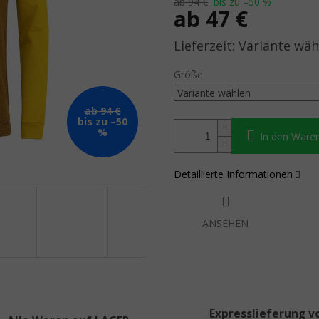
ab 94 €
bis zu –50 %
ab
47 €
Verkaufspreis:
Variante wäh
Größe
ab 94 €
bis zu –50
%
In den Ware
Detaillierte Informationen
ANSEHEN
Expresslieferung v