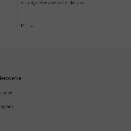
d
mit originellem Motiv für Kletterer.
M
L
Netzwerke
cebook
tagram