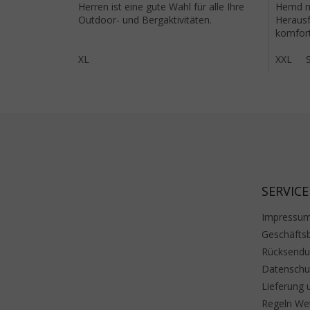
Herren ist eine gute Wahl für alle Ihre
Hemd m
Outdoor- und Bergaktivitäten.
Herausf
komfort
kaum a
XL
sich dar
XXL
Fußzeile
SERVICE
Impressu
Geschäfts
Rücksend
Datenschu
Lieferung 
Regeln We