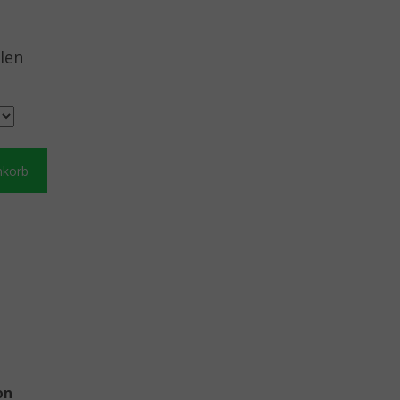
len
nkorb
on