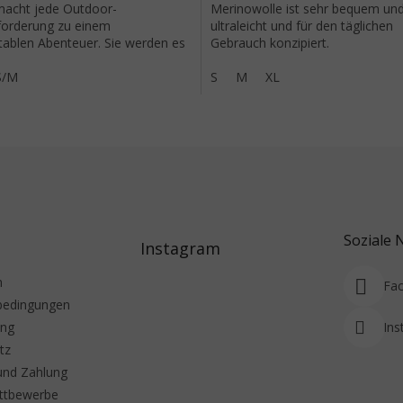
acht jede Outdoor-
Merinowolle ist sehr bequem un
orderung zu einem
ultraleicht und für den täglichen
ablen Abenteuer. Sie werden es
Gebrauch konzipiert.
m Körper spüren und können
auf...
S/M
S
M
XL
Soziale 
Instagram
m
Fa
bedingungen
ung
Ins
tz
und Zahlung
ttbewerbe