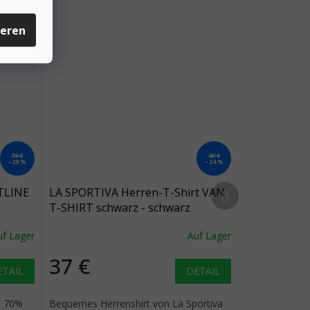
ieren
74 €
49 €
–29 %
–24 %
Nächstes Produkt
TLINE
LA SPORTIVA Herren-T-Shirt VAN
T-SHIRT schwarz - schwarz
uf Lager
Auf Lager
37 €
ETAIL
DETAIL
s 70%
Bequemes Herrenshirt von La Sportiva