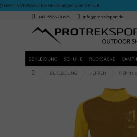
Zum Inhalt springen
📦 GRATIS VERSAND bei Bestellungen über 59 EUR
+49 15566 283929
info@protreksport.de
BEKLEIDUNG
SCHUHE
RUCKSÄCKE
CAMPI
Startseite
BEKLEIDUNG
HERREN
T-Shirts