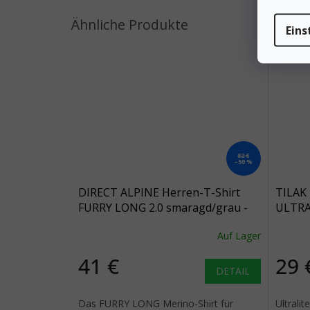
Eins
82 €
–50 %
DIRECT ALPINE Herren-T-Shirt
TILAK 
FURRY LONG 2.0 smaragd/grau -
ULTRA
grün
schwa
Auf Lager
41 €
29 
DETAIL
Das FURRY LONG Merino-Shirt für
Ultralit