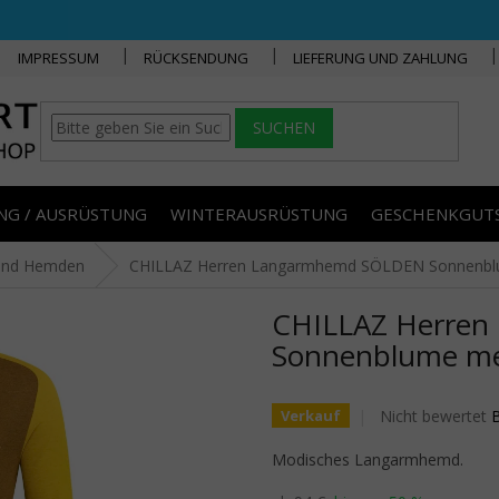
IMPRESSUM
RÜCKSENDUNG
LIEFERUNG UND ZAHLUNG
SUCHEN
NG / AUSRÜSTUNG
WINTERAUSRÜSTUNG
GESCHENKGUT
 und Hemden
CHILLAZ Herren Langarmhemd SÖLDEN Sonnenblu
CHILLAZ Herre
Sonnenblume mel
Die durchschnitt
Nicht bewertet
Verkauf
Modisches Langarmhemd.