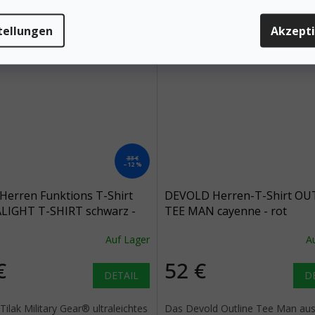
tellungen
Akzept
33 €
–12 %
Herren Funktions T-Shirt
DEVOLD Herren-T-Shirt OU
LIGHT T-SHIRT schwarz -
TEE MAN cayenne - rot
rz
Auf Lager
A
€
52 €
DETAIL
D
eTilak Military Gear® ultraleichtes
Das Devold Outline Tee Man au