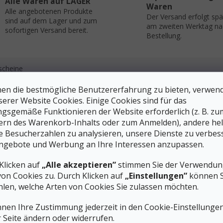
Alle Waren auf LAGER
Waren
Alle angebotenen Produkte
Der Versand erfolgt sp
sind auf dem Lager und zum
am zweiten Werktag na
sofortigen Versand bereit.
Bestellung.
scheine
en die bestmögliche Benutzererfahrung zu bieten, verwen
serer Website Cookies. Einige Cookies sind für das
Zus
gsgemäße Funktionieren der Website erforderlich (z. B. zu
en in einem Trick. Sölden ist das Angenehmste, worauf man sich
Kate
ern des Warenkorb-Inhalts oder zum Anmelden), andere he
oder ins Büro zurückkehrt. Der Stoff hat Zutaten wie jede
EAN
ie Besucherzahlen zu analysieren, unsere Dienste zu verbes
sche TENCEL™-Fasermischung, die am Körper wie ein Picket und
ngebote und Werbung an Ihre Interessen anzupassen.
Gesc
es Körperklima stilvoll verpackt - schick für den Bergwinter!
Farb
Klicken auf
„Alle akzeptieren”
stimmen Sie der Verwendung
Läng
von Cookies zu. Durch Klicken auf
„Einstellungen”
können S
Prod
len, welche Arten von Cookies Sie zulassen möchten.
Kap
#siz
nnen Ihre Zustimmung jederzeit in den Cookie-Einstellunge
r Seite ändern oder widerrufen.