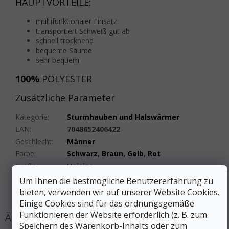
HAUPTVORTEILE:
multifunktionaler Einsatz
transportiert Schweiß gut ab
schnell trocknend
bequeme Säume
sehr bequem
100%
POLYESTER
Zusätzliche Parameter
Kategorie
:
Sturmhauben und Halswärmer
EAN
:
7048652406422
Geschlecht
:
Männer
Farbe
:
Schwarz
,
Braun
,
Gelb
,
Rot
Größe
:
Unisize
Produktart
:
Röcke, Halsschmuck
Um Ihnen die bestmögliche Benutzererfahrung zu
#sizes_table#
:
hidden
bieten, verwenden wir auf unserer Website Cookies.
Einige Cookies sind für das ordnungsgemäße
Funktionieren der Website erforderlich (z. B. zum
Speichern des Warenkorb-Inhalts oder zum