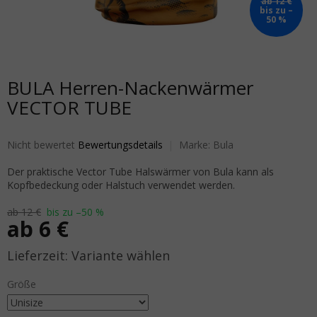
ab 12 €
bis zu –
50 %
BULA Herren-Nackenwärmer
VECTOR TUBE
Die durchschnittliche Produktbewertung ist 0,0 von 5 Sternen.
Nicht bewertet
Bewertungsdetails
Marke:
Bula
Der praktische Vector Tube Halswärmer von Bula kann als
Kopfbedeckung oder Halstuch verwendet werden.
ab 12 €
bis zu –50 %
ab
6 €
Verkaufspreis:
Variante wählen
Größe