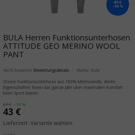
87 €
–50 %
BULA Herren Funktionsunterhosen
ATTITUDE GEO MERINO WOOL
PANT
Die durchschnittliche Produktbewertung ist 0,0 von 5 Sternen.
Nicht bewertet
Bewertungsdetails
Marke:
Bula
Dünne Funktionsunterhose aus 100% Merinowolle, deren
Eigenschaften Ihnen das ganze Jahr über maximalen Komfort
beim Sport bieten.
87 €
–50 %
43 €
Verkaufspreis:
Variante wählen