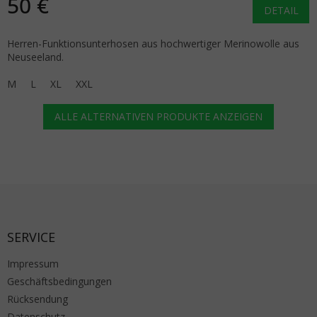
50 €
DETAIL
Herren-Funktionsunterhosen aus hochwertiger Merinowolle aus
Neuseeland.
M
L
XL
XXL
ALLE ALTERNATIVEN PRODUKTE ANZEIGEN
Fußzeile
SERVICE
Impressum
Geschäftsbedingungen
Rücksendung
Datenschutz