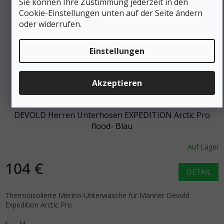
Sie können Ihre Zustimmung jederzeit in den
Cookie-Einstellungen unten auf der Seite ändern
oder widerrufen.
Einstellungen
148 €
Akzeptieren
–29 %
DEVOLD Herren Unterhosen EXPEDITION Arctic Pro
flood- Blau
Auf Lager
104 €
DETAIL
Thermoisolierte Merino-Unterwäsche für Männer Devold
Expedition Arctic Pro
S
M