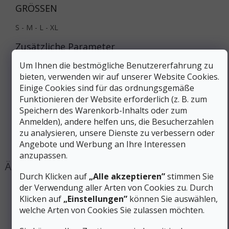
GRÖSSEN
S - M - L - XL
Zusätzliche Parameter
Um Ihnen die bestmögliche Benutzererfahrung zu
Kategorie
:
Herrenfunktionshosen
bieten, verwenden wir auf unserer Website Cookies.
EAN
:
Variante wählen
Einige Cookies sind für das ordnungsgemäße
Geschlecht
:
Männer
Funktionieren der Website erforderlich (z. B. zum
Farbe
:
Grau
Speichern des Warenkorb-Inhalts oder zum
Größe
:
S, M, L, XL
Anmelden), andere helfen uns, die Besucherzahlen
Produktart
:
Unterwäsche
zu analysieren, unsere Dienste zu verbessern oder
#sizes_table#
:
hidden
Angebote und Werbung an Ihre Interessen
anzupassen.
Durch Klicken auf
„Alle akzeptieren”
stimmen Sie
der Verwendung aller Arten von Cookies zu. Durch
Klicken auf
„Einstellungen”
können Sie auswählen,
welche Arten von Cookies Sie zulassen möchten.