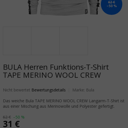
62 €
–50 %
BULA Herren Funktions-T-Shirt
TAPE MERINO WOOL CREW
Die durchschnittliche Produktbewertung ist 0,0 von 5 Sternen.
Nicht bewertet
Bewertungsdetails
Marke:
Bula
Das weiche Bula TAPE MERINO WOOL CREW Langarm-T-Shirt ist
aus einer Mischung aus Merinowolle und Polyester gefertigt.
62 €
–50 %
31 €