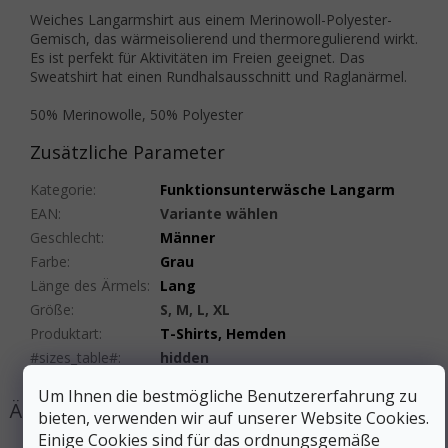
Weiches Langarmshirt aus einem Merinowoll-Polyester-
Gemisch, das wärmeisolierend und thermoregulierend wirkt.
Es ist perfekt für Aktivitäten im Freien geeignet. Das
Sweatshirt hat einen Rundhalsausschnitt und Raglanärmel.
50% Merinowolle, 50% Polyester
Zusätzliche Parameter
Kategorie
:
Funktionsunterwäsche Langarm
EAN
:
Variante wählen
Geschlecht
:
Männer
Farbe
:
Grau
Länge des Ärmels
:
Lang
Größe
:
S, M, L, XL
Produktart
:
T-Shirts, Hemden
#sizes_table#
:
hidden
Um Ihnen die bestmögliche Benutzererfahrung zu
bieten, verwenden wir auf unserer Website Cookies.
Einige Cookies sind für das ordnungsgemäße