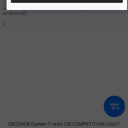
Langärmeliges Herren-T-Shirt mit Stehkragen und Halbverschluss
im Retro-Stil.
S
103 €
–30 %
ORTOVOX Damen T-shirt 120 COMPETITION LIGHT