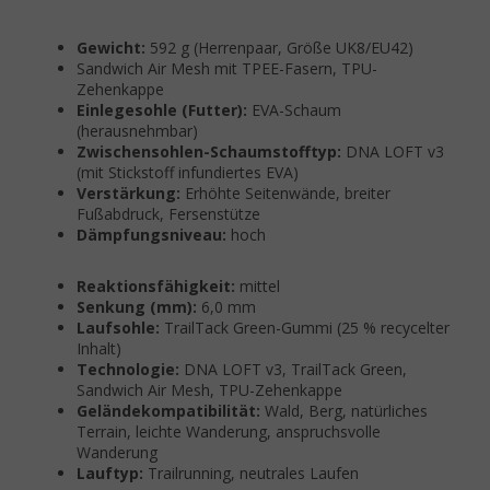
Gewicht:
592 g (Herrenpaar, Größe UK8/EU42)
Sandwich Air Mesh mit TPEE-Fasern, TPU-
Zehenkappe
Einlegesohle (Futter):
EVA-Schaum
(herausnehmbar)
Zwischensohlen-Schaumstofftyp:
DNA LOFT v3
(mit Stickstoff infundiertes EVA)
Verstärkung:
Erhöhte Seitenwände, breiter
Fußabdruck, Fersenstütze
Dämpfungsniveau:
hoch
Reaktionsfähigkeit:
mittel
Senkung (mm):
6,0 mm
Laufsohle:
TrailTack Green-Gummi (25 % recycelter
Inhalt)
Technologie:
DNA LOFT v3, TrailTack Green,
Sandwich Air Mesh, TPU-Zehenkappe
Geländekompatibilität:
Wald, Berg, natürliches
Terrain, leichte Wanderung, anspruchsvolle
Wanderung
Lauftyp:
Trailrunning, neutrales Laufen