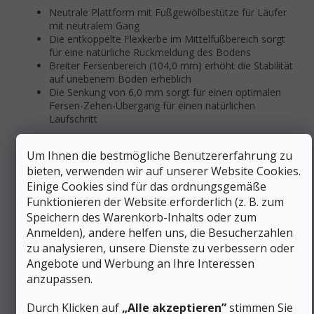
Neutrale Plattform mit Fußgewölbestütze für Läufer
mit neutralem Gang
Die entkoppelte Flexkerbe im Mittelfußbereich sorgt
für eine natürliche Rückmeldung des Bodens
Breiter Fersenbereich (104,0 mm) erhöht die Stabilität
auf unebenem Boden erheblich
Die Senkung von 6,0 mm sorgt für einen optimalen
Fersen-Zehen-Übergang für einen natürlichen
Laufschritt
Holen Sie sich den Brooks Caldera 8 für maximalen
Um Ihnen die bestmögliche Benutzererfahrung zu
Gelenkschutz und Komfort bei Ultramarathons und
mehrtägigen Bergabenteuern, wo Sie die einzigartigen
bieten, verwenden wir auf unserer Website Cookies.
Dämpfungseigenschaften zu schätzen wissen werden.
Einige Cookies sind für das ordnungsgemäße
Funktionieren der Website erforderlich (z. B. zum
Zusätzliche Parameter
Speichern des Warenkorb-Inhalts oder zum
Anmelden), andere helfen uns, die Besucherzahlen
Kategorie
:
Trailrunning-Schuhe für Herren
zu analysieren, unsere Dienste zu verbessern oder
EAN
:
Variante wählen
Angebote und Werbung an Ihre Interessen
Geschlecht
:
Männer
anzupassen.
Schuhhöhe
:
Niedrig
Material
:
Synthetik
Durch Klicken auf
„Alle akzeptieren”
stimmen Sie