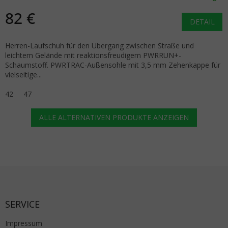
82 €
DETAIL
Herren-Laufschuh für den Übergang zwischen Straße und
leichtem Gelände mit reaktionsfreudigem PWRRUN+-
Schaumstoff. PWRTRAC-Außensohle mit 3,5 mm Zehenkappe für
vielseitige...
42
47
ALLE ALTERNATIVEN PRODUKTE ANZEIGEN
Fußzeile
SERVICE
Impressum