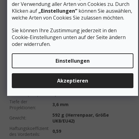
Schuhweite
:
Normal
der Verwendung aller Arten von Cookies zu. Durch
Membrane
Klicken auf
„Einstellungen”
können Sie auswählen,
Ohne Membrane
(Wasserfestigkeit)
:
welche Arten von Cookies Sie zulassen möchten.
Farbe
:
Schwarz
Sie können Ihre Zustimmung jederzeit in den
Gewicht/Paar (g)
:
491 bis 750 g
Cookie-Einstellungen unten auf der Seite ändern
Schnürung
:
Schnürsenkel
oder widerrufen.
Kategorie (Gruppe)
A/B-leichtes Wandern
,
T-
von Schuhen
:
Trailrunning
Steppstich
:
Unbesetzt
Einstellungen
Produktart
:
Schuhe
Für Katzen
Nein
bestimmt
:
Akzeptieren
#sizes_table#
:
/velikostni-tabulka-brooks/
Fallhöhe (mm)
:
6,0 mm
Tiefe der
3,6 mm
Projektionen
:
592 g (Herrenpaar, Größe
Gewicht
:
UK8/EU42)
Haftungskoeffizient
0,59
des Vorderteils
: