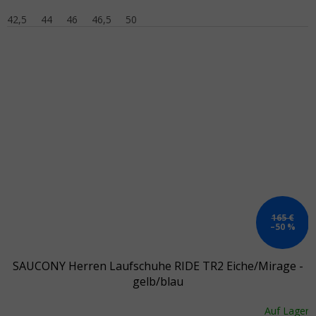
42,5
44
46
46,5
50
165 €
–50 %
SAUCONY Herren Laufschuhe RIDE TR2 Eiche/Mirage -
gelb/blau
Auf Lager