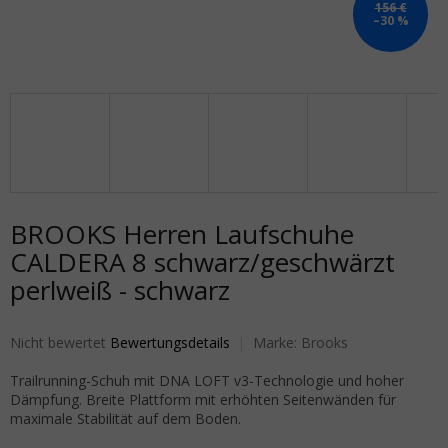
156 €
–30 %
BROOKS Herren Laufschuhe
CALDERA 8 schwarz/geschwärzt
perlweiß - schwarz
Die durchschnittliche Produktbewertung ist 0,0 von 5 Sternen.
Nicht bewertet
Bewertungsdetails
Marke:
Brooks
Trailrunning-Schuh mit DNA LOFT v3-Technologie und hoher
Dämpfung. Breite Plattform mit erhöhten Seitenwänden für
maximale Stabilität auf dem Boden.