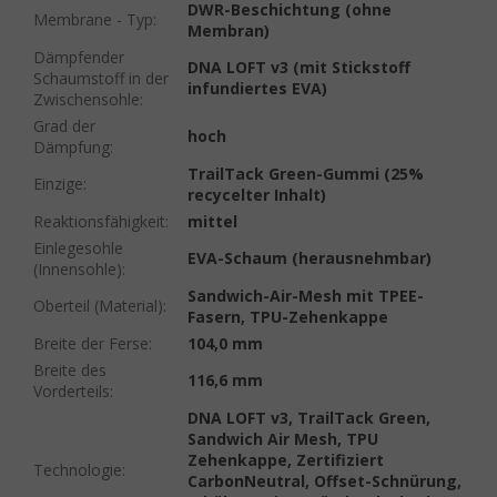
DWR-Beschichtung (ohne
Membrane - Typ
:
Membran)
Dämpfender
DNA LOFT v3 (mit Stickstoff
Schaumstoff in der
infundiertes EVA)
Zwischensohle
:
Grad der
hoch
Dämpfung
:
TrailTack Green-Gummi (25%
Einzige
:
recycelter Inhalt)
Reaktionsfähigkeit
:
mittel
Einlegesohle
EVA-Schaum (herausnehmbar)
(Innensohle)
:
Sandwich-Air-Mesh mit TPEE-
Oberteil (Material)
:
Fasern, TPU-Zehenkappe
Breite der Ferse
:
104,0 mm
Breite des
116,6 mm
Vorderteils
:
DNA LOFT v3, TrailTack Green,
Sandwich Air Mesh, TPU
Zehenkappe, Zertifiziert
Technologie
:
CarbonNeutral, Offset-Schnürung,