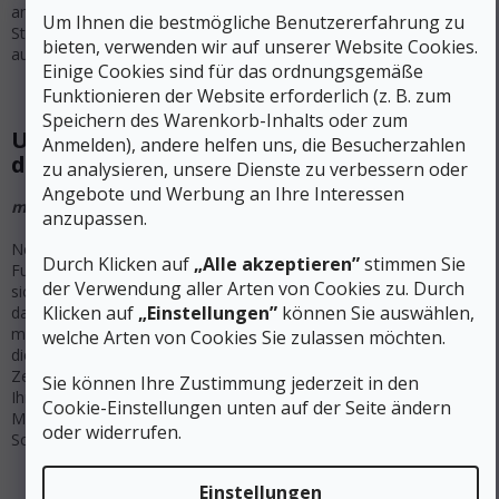
anziehen und eine Weile weitermachen. Der Schuh sollte an keiner
Um Ihnen die bestmögliche Benutzererfahrung zu
Stelle „unbequem“ sein - in der Regel vervielfacht sich das, was so
bieten, verwenden wir auf unserer Website Cookies.
auftritt, nach einem Tag Tragen und ist zumindest sehr störend.
Einige Cookies sind für das ordnungsgemäße
Funktionieren der Website erforderlich (z. B. zum
Speichern des Warenkorb-Inhalts oder zum
Und wie misst man eigentlich die Länge
Anmelden), andere helfen uns, die Besucherzahlen
des Fußes?
zu analysieren, unsere Dienste zu verbessern oder
Angebote und Werbung an Ihre Interessen
mit Papier
anzupassen.
Nehmen Sie ein großes Blatt Papier, das deutlich größer ist als Ihr
Durch Klicken auf
„Alle akzeptieren”
stimmen Sie
Fuß. Legen Sie es auf den Boden vor eine Wand und stellen Sie
der Verwendung aller Arten von Cookies zu. Durch
sich mit den Sportsocken, die Sie in Ihren Schuhen tragen werden,
Klicken auf
„Einstellungen”
können Sie auswählen,
darauf. Ihre Ferse muss die Wand berühren und das Fußgewölbe
muss gleichmäßig auf dem Boden aufliegen. Bitten Sie jemanden,
welche Arten von Cookies Sie zulassen möchten.
die Länge Ihres Fußes von der Ferse bis zum Ende des großen
Zehs zu messen - das ist die Länge Ihres Fußes. Das ist die Länge
Sie können Ihre Zustimmung jederzeit in den
Ihres Fußes. Messen Sie beide Füße, denn bei den meisten
Cookie-Einstellungen unten auf der Seite ändern
Menschen ist ein Fuß länger als der andere, so dass Sie Ihre
oder widerrufen.
Schuhgröße entsprechend wählen müssen.
Einstellungen