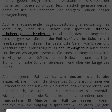
Platz zu geben (dies gilt nicht ohne Ausnahmen - z. B. sollte der
Fuß in technischen Schuhtypen fest im Schuh gehalten werden,
damit er sich auf unebenem und felsigem Gelände besser
bewegen kann).
Auch eine ausreichende Fußgewölbestützung ist notwendig - es
lohnt sich, über den Einsatz von speziellen
Outdoor-
Schuheinlagen nachzudenken
. Es gilt auch, dass Trekkingschuhe
nicht zu groß sein dürfen -
der Fuß darf sich im Schuh nicht
frei bewegen
. In diesem Fall besteht die Gefahr von Blasen und
Abschürfungen. Gleichzeitig muss
der Trekkingschuh
ausreichend
Halt bieten. Als angemessene Größe eines Trekkingschuhs gelten
im Allgemeinen plus 0,5 bis 1 cm für Halbschuhe und plus 1 (bis
1,5) cm für hohe Schuhe. Gemessen wird über die Länge des
Fußes.
Aber in jedem Fall
ist es am besten, die Schuhe
anzuprobieren
- denn die Größe des Schuhs ist nur einer der
Parameter bei der Auswahl - die Breite des Zehenbereichs, der
Fersenbereich, die Höhe des Ristbereichs usw. sind ebenfalls
wichtig. Ideal ist es, die Schuhe komplett zu schnüren und sie
mindestens 15 Minuten am Fuß zu lassen
- darin
herumlaufen, die Neigung ausprobieren - vor allem „bergab“
(Neigung von ca. 20°), unebenes Gelände, nach dieser Zeit