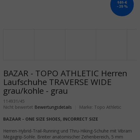
181 €
–39 %
BAZAR - TOPO ATHLETIC Herren
Laufschuhe TRAVERSE WIDE
grau/kohle - grau
114931/45
Die durchschnittliche Produktbewertung ist 0,0 von 5 Sternen.
Nicht bewertet
Bewertungsdetails
Marke:
Topo Athletic
BAZAAR - ONE SIZE SHOES, INCORRECT SIZE
Herren-Hybrid-Trail-Running und Thru-Hiking-Schuhe mit Vibram
Megagrip-Sohle. Breiter anatomischer Zehenbereich, 5 mm