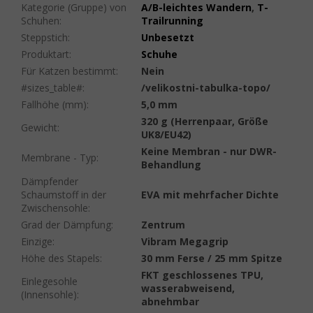
Kategorie (Gruppe) von
A/B-leichtes Wandern
,
T-
Schuhen
:
Trailrunning
Steppstich
:
Unbesetzt
Produktart
:
Schuhe
Für Katzen bestimmt
:
Nein
#sizes_table#
:
/velikostni-tabulka-topo/
Fallhöhe (mm)
:
5,0 mm
320 g (Herrenpaar, Größe
Gewicht
:
UK8/EU42)
Keine Membran - nur DWR-
Membrane - Typ
:
Behandlung
Dämpfender
Schaumstoff in der
EVA mit mehrfacher Dichte
Zwischensohle
:
Grad der Dämpfung
:
Zentrum
Einzige
:
Vibram Megagrip
Höhe des Stapels
:
30 mm Ferse / 25 mm Spitze
FKT geschlossenes TPU,
Einlegesohle
wasserabweisend,
(Innensohle)
:
abnehmbar