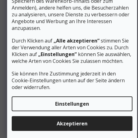
Speichern des Warenkorb-Inhalts oder zum
Vibram Megagrip-Außensohle
mit einem optimierten
Anmelden), andere helfen uns, die Besucherzahlen
Profil für zuverlässigen Grip auf einer Vielzahl von
zu analysieren, unsere Dienste zu verbessern oder
Oberflächen. Die einzigartige Kombination aus weicher
Innen- und reaktionsfreudiger Außenschicht einer
EVA-
Angebote und Werbung an Ihre Interessen
Zwischensohle mit hoher Dichte
sorgt für ein
anzupassen.
ausgewogenes Verhältnis zwischen Komfort und
energiegeladenem Rückstoß.
Durch Klicken auf
„Alle akzeptieren”
stimmen Sie
der Verwendung aller Arten von Cookies zu. Durch
Trailrunning-Schuhe mit schützender
Klicken auf
„Einstellungen”
können Sie auswählen,
Konstruktion
welche Arten von Cookies Sie zulassen möchten.
Ultrastarke
TPU-Felsplatte
im Vorfußbereich
schützt vor scharfen Felsen
Sie können Ihre Zustimmung jederzeit in den
Deutlich überdurchschnittliche 5/5 Torsionssteifigkeit
Cookie-Einstellungen unten auf der Seite ändern
für Stabilität auf unebenem Terrain
oder widerrufen.
Stapelhöhen von 30 mm (Ferse) und 25 mm (Zehen)
sorgen für eine ausgewogene Dämpfung
Hervorragende Kalthärtebeständigkeit (nur 11 %
Einstellungen
Verringerung der Weichheit der Zwischensohle)
Mit diesen Schuhen erhalten Sie einen echten
Akzeptieren
Hybridpartner, der sowohl für technische Trailläufe als auch
für lange Wanderwege geeignet ist und eine ausgewogene
Kombination aus Schutz, Haltbarkeit und natürlicher