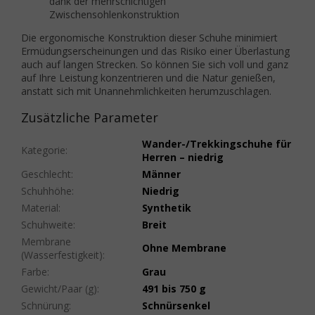
dank der mehrschichtigen
Zwischensohlenkonstruktion
Die ergonomische Konstruktion dieser Schuhe minimiert
Ermüdungserscheinungen und das Risiko einer Überlastung
auch auf langen Strecken. So können Sie sich voll und ganz
auf Ihre Leistung konzentrieren und die Natur genießen,
anstatt sich mit Unannehmlichkeiten herumzuschlagen.
Zusätzliche Parameter
Wander-/Trekkingschuhe für
Kategorie
:
Herren – niedrig
Geschlecht
:
Männer
Schuhhöhe
:
Niedrig
Material
:
Synthetik
Schuhweite
:
Breit
Membrane
Ohne Membrane
(Wasserfestigkeit)
:
Farbe
:
Grau
Gewicht/Paar (g)
:
491 bis 750 g
Schnürung
:
Schnürsenkel