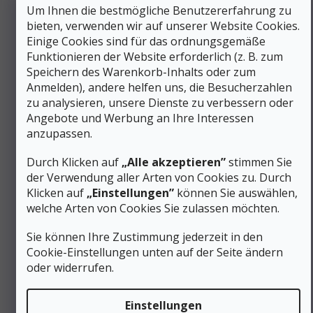
Zusätzliche Parameter
Um Ihnen die bestmögliche Benutzererfahrung zu
bieten, verwenden wir auf unserer Website Cookies.
Damen-
Einige Cookies sind für das ordnungsgemäße
Kategorie
:
Wander-/Trekkingschuhe –
Funktionieren der Website erforderlich (z. B. zum
niedrig
Speichern des Warenkorb-Inhalts oder zum
Geschlecht
:
Frauen
Anmelden), andere helfen uns, die Besucherzahlen
Schuhhöhe
:
Niedrig
zu analysieren, unsere Dienste zu verbessern oder
Material
:
Synthetik
Angebote und Werbung an Ihre Interessen
Schuhweite
:
Normal
anzupassen.
Membrane
Ohne Membrane
(Wasserfestigkeit)
:
Durch Klicken auf
„Alle akzeptieren”
stimmen Sie
Farbe
:
Schwarz
der Verwendung aller Arten von Cookies zu. Durch
Gewicht/Paar (g)
:
491 bis 750 g
Klicken auf
„Einstellungen”
können Sie auswählen,
Schnürung
:
Schnürsenkel
welche Arten von Cookies Sie zulassen möchten.
Kategorie (Gruppe) von
A/B-leichtes Wandern
,
T-
Schuhen
:
Trailrunning
Sie können Ihre Zustimmung jederzeit in den
Cookie-Einstellungen unten auf der Seite ändern
Produktart
:
Schuhe
oder widerrufen.
Für Katzen bestimmt
:
Nein
/velikostni-tabulka-la-
#sizes_table#
:
sportiva/
Einstellungen