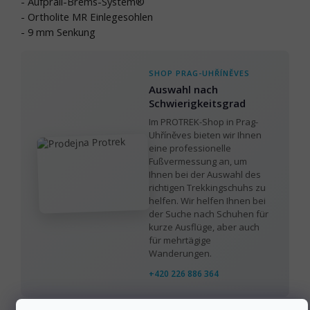
- Aufprall-Brems-System®
- Ortholite MR Einlegesohlen
- 9 mm Senkung
SHOP PRAG-UHŘÍNĚVES
Auswahl nach
Schwierigkeitsgrad
Im PROTREK-Shop in Prag-
Uhříněves bieten wir Ihnen
eine professionelle
Fußvermessung an, um
Ihnen bei der Auswahl des
richtigen Trekkingschuhs zu
helfen. Wir helfen Ihnen bei
der Suche nach Schuhen für
kurze Ausflüge, aber auch
für mehrtägige
Wanderungen.
+420 226 886 364