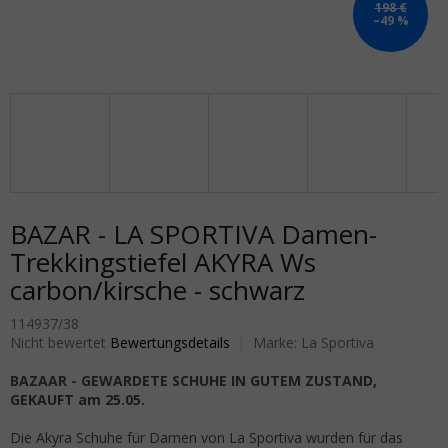
198 €
–49 %
BAZAR - LA SPORTIVA Damen-
Trekkingstiefel AKYRA Ws
carbon/kirsche - schwarz
114937/38
Die durchschnittliche Produktbewertung ist 0,0 von 5 Sternen.
Nicht bewertet
Bewertungsdetails
Marke:
La Sportiva
BAZAAR - GEWARDETE SCHUHE IN GUTEM ZUSTAND,
GEKAUFT am 25.05.
Die Akyra Schuhe für Damen von La Sportiva wurden für das