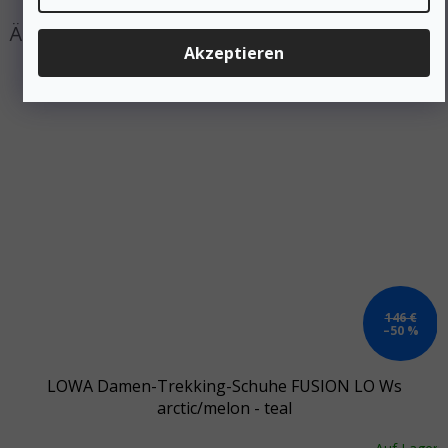
Akzeptieren
146 €
–50 %
LOWA Damen-Trekking-Schuhe FUSION LO Ws
arctic/melon - teal