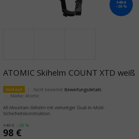
140 €
–30 %
ATOMIC Skihelm COUNT XTD weiß
Die durchschnittliche Produktbewertung ist 0,0 von 5
Nicht bewertet
Bewertungsdetails
Verkauf
Marke:
Atomic
All-Mountain-Skihelm mit vielseitiger Dual-In-Mold-
Sicherheitskonstruktion.
140 €
–30 %
98 €