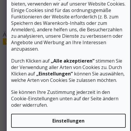
bieten, verwenden wir auf unserer Website Cookies.
Größe
:
55-59, 51-55
Einige Cookies sind für das ordnungsgemäße
Produktart
:
Winter-Ausrüstung
Funktionieren der Website erforderlich (z. B. zum
#sizes_table#
:
hidden
Speichern des Warenkorb-Inhalts oder zum
Anmelden), andere helfen uns, die Besucherzahlen
zu analysieren, unsere Dienste zu verbessern oder
Verkauf
Angebote und Werbung an Ihre Interessen
anzupassen.
Durch Klicken auf
„Alle akzeptieren”
stimmen Sie
der Verwendung aller Arten von Cookies zu. Durch
Klicken auf
„Einstellungen”
können Sie auswählen,
welche Arten von Cookies Sie zulassen möchten.
Sie können Ihre Zustimmung jederzeit in den
Cookie-Einstellungen unten auf der Seite ändern
oder widerrufen.
173 €
Einstellungen
–24 %