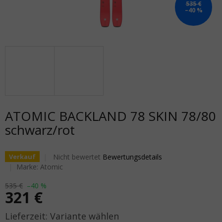
535 €
–40 %
ATOMIC BACKLAND 78 SKIN 78/80
schwarz/rot
Die durchschnittliche Produktbewertung ist 0,0 von 5
Nicht bewertet
Bewertungsdetails
Verkauf
Marke:
Atomic
535 €
–40 %
321 €
Verkaufspreis:
Variante wählen