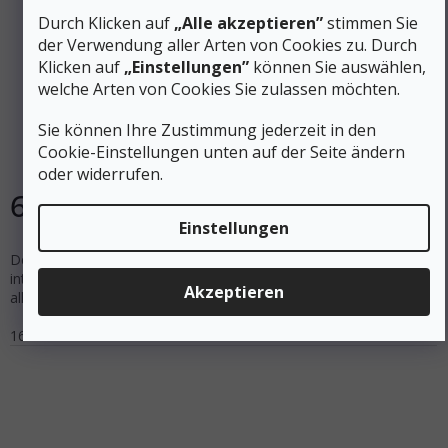
Durch Klicken auf
„Alle akzeptieren”
stimmen Sie
1 236 €
der Verwendung aller Arten von Cookies zu. Durch
–50 %
Klicken auf
„Einstellungen”
können Sie auswählen,
welche Arten von Cookies Sie zulassen möchten.
ATOMIC MAVERICK 86 C SHIFT 10 SKIN schwarz/blau
Sie können Ihre Zustimmung jederzeit in den
Cookie-Einstellungen unten auf der Seite ändern
Auf Lager
oder widerrufen.
618 €
DETAIL
Einstellungen
Der neue Atomic Maverick 86 C ist ein ausgewogener und
intuitiver All-Mountain-Ski, mit dem man auf jedem Berg und bei
Akzeptieren
allen Schneeverhältnissen sicher unterwegs ist.
161