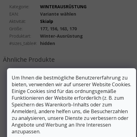
Kategorie
:
WINTERAUSRÜSTUNG
EAN
:
Variante wählen
Aktivität
:
Skialp
Größe
:
177, 156, 163, 170
Produktart
:
Winter-Ausrüstung
#sizes_table#
:
hidden
Um Ihnen die bestmögliche Benutzererfahrung zu
bieten, verwenden wir auf unserer Website Cookies.
Einige Cookies sind für das ordnungsgemäße
Funktionieren der Website erforderlich (z. B. zum
Speichern des Warenkorb-Inhalts oder zum
Anmelden), andere helfen uns, die Besucherzahlen
zu analysieren, unsere Dienste zu verbessern oder
Angebote und Werbung an Ihre Interessen
anzupassen.