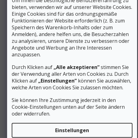
Um Ihnen die bestmögliche Benutzererfahrung zu
bieten, verwenden wir auf unserer Website Cookies.
Ergonomische Trekkingschuhe für
Einige Cookies sind für das ordnungsgemäße
gesunde Füße
Funktionieren der Website erforderlich (z. B. zum
Die Alfa Vangen Advance GTX Schuhe wurden unter
Speichern des Warenkorb-Inhalts oder zum
Berücksichtigung der natürlichen Fußbewegung entwickelt.
Anmelden), andere helfen uns, die Besucherzahlen
Die EVA-Zwischensohle
mit integrierter
zu analysieren, unsere Dienste zu verbessern oder
Fußgewölbestütze
im mittleren Ristbereich gibt Halt beim
Angebote und Werbung an Ihre Interessen
Gehen und beugt Ermüdung vor. Die ausgewogene
anzupassen.
Fersengeometrie sorgt für Stabilität, ohne die natürliche
Bewegung einzuschränken.
Durch Klicken auf
„Alle akzeptieren”
stimmen Sie
Komfort und Vorbeugung von Ermüdung auf
der Verwendung aller Arten von Cookies zu. Durch
Wanderungen
Klicken auf
„Einstellungen”
können Sie auswählen,
welche Arten von Cookies Sie zulassen möchten.
Optimierte
Stoßdämpfung
durch EVA-Schaum mit
ergonomischem Design
Sie können Ihre Zustimmung jederzeit in den
Ergonomisches Design
fördert das natürliche
Cookie-Einstellungen unten auf der Seite ändern
Belastungsmuster beim Gehen
oder widerrufen.
Geeignet für das Tragen von Trekkingrucksäcken mit
einem Gewicht von bis zu 15 kg
Moderater Seitenhalt hilft, den Schritt auch in
Einstellungen
unwegsamem Gelände gleichmäßig zu halten