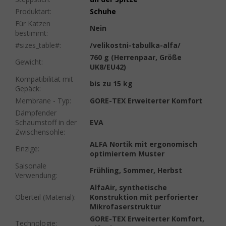
Produktart
:
Schuhe
Für Katzen
Nein
bestimmt
:
#sizes_table#
:
/velikostni-tabulka-alfa/
760 g (Herrenpaar, Größe
Gewicht
:
UK8/EU42)
Kompatibilität mit
bis zu 15 kg
Gepäck
:
Membrane - Typ
:
GORE-TEX Erweiterter Komfort
Dämpfender
Schaumstoff in der
EVA
Zwischensohle
:
ALFA Nortik mit ergonomisch
Einzige
:
optimiertem Muster
Saisonale
Frühling, Sommer, Herbst
Verwendung
:
AlfaAir, synthetische
Oberteil (Material)
:
Konstruktion mit perforierter
Mikrofaserstruktur
GORE-TEX Erweiterter Komfort,
Technologie
: