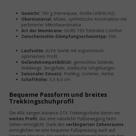
Gewicht:
760 g (Herrenpaar, Größe UK8/EU42)
Obermaterial:
AlfaAir, synthetische Konstruktion mit
perforierter Mikrofaserstruktur
Art der Membrane:
GORE-TEX Extended Comfort
Zwischensohle-Dämpfungsschaumtyp:
EVA
Laufsohle:
ALFA Nortik mit ergonomisch
optimiertem Profil
Geländekompatibilität:
gemischtes Gelände,
Waldwege, Bergpfade, städtische Umgebungen
Saisonaler Einsatz:
Frühling, Sommer, Herbst
Schafthöhe:
5,5-6,0 cm
Bequeme Passform und breites
Trekkingschuhprofil
Die Alfa Vangen Advance GTX Trekkingschuhe bieten ein
weites Profil
, das eine natürliche Fußbewegung beim
Gehen ermöglicht. Dank des
verlängerten Zehenraums
ermöglichen sie eine bequeme Fußspreizung auch auf
längeren Strecken. Die weiche Kragenkonstruktion um den