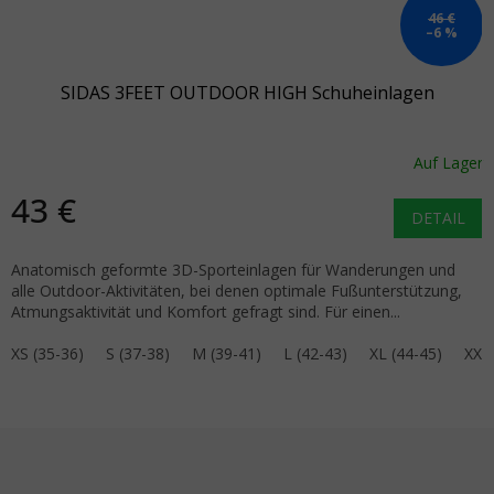
46 €
–6 %
SIDAS 3FEET OUTDOOR HIGH Schuheinlagen
Auf Lager
43 €
DETAIL
Anatomisch geformte 3D-Sporteinlagen für Wanderungen und
alle Outdoor-Aktivitäten, bei denen optimale Fußunterstützung,
Atmungsaktivität und Komfort gefragt sind. Für einen...
XS (35-36)
S (37-38)
M (39-41)
L (42-43)
XL (44-45)
XXL 
Fußzeile