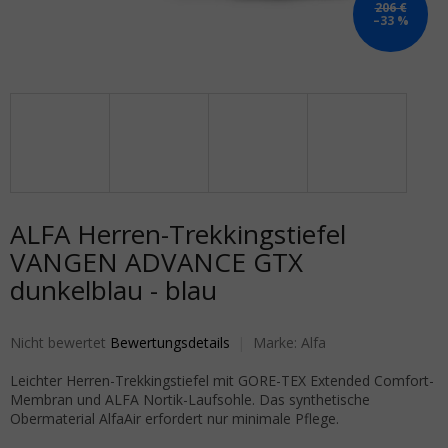
206 €
–33 %
ALFA Herren-Trekkingstiefel
VANGEN ADVANCE GTX
dunkelblau - blau
Die durchschnittliche Produktbewertung ist 0,0 von 5 Sternen.
Nicht bewertet
Bewertungsdetails
Marke:
Alfa
Leichter Herren-Trekkingstiefel mit GORE-TEX Extended Comfort-
Membran und ALFA Nortik-Laufsohle. Das synthetische
Obermaterial AlfaAir erfordert nur minimale Pflege.