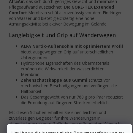
AlfaAir
, das sich durch geringes Gewicht und minimalen
Pflegeaufwand auszeichnet. Die
GORE-TEX Extended
Comfort
Membran schützt zuverlässig vor dem Eindringen
von Wasser und bietet gleichzeitig eine hohe
Atmungsaktivität bei aktiver Bewegung im Gelände.
Langlebigkeit und Grip auf Wanderwegen
ALFA Nortik-Außensohle mit optimiertem Profil
bietet ausgewogenen Grip auf unterschiedlichen
Untergründen
Hydrophobe Eigenschaften des Obermaterials
erhöhen die Wirksamkeit der wasserdichten
Membran
Zehenschutzkappe aus Gummi
schützt vor
mechanischen Beschädigungen und verlängert die
Haltbarkeit
Das Gesamtgewicht von nur 760 g pro Paar reduziert
die Ermüdung auf längeren Strecken erheblich
Mit diesen Schuhen erhalten Sie einen leichten und
zuverlässigen Begleiter für Ihre Wanderungen in
abwechslungsreichem Gelände, von präparierten Wegen bis
zu weniger anspruchsvollen Bergpfaden.