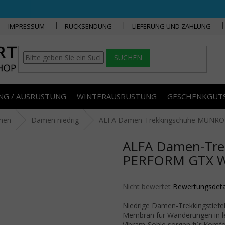
IMPRESSUM
RÜCKSENDUNG
LIEFERUNG UND ZAHLUNG
SUCHEN
NG / AUSRÜSTUNG
WINTERAUSRÜSTUNG
GESCHENKGUT
men
Damen niedrig
ALFA Damen-Trekkingschuhe MUNRO 
ALFA Damen-Tr
PERFORM GTX W 
Die durchschnittliche Produktbe
Nicht bewertet
Bewertungsdeta
Niedrige Damen-Trekkingstiefe
Membran für Wanderungen in l
Vibram-Sohle sorgen für Komfo