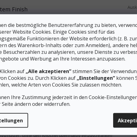
Ausk
tem Finish
Einl
d GORE-TEX Membran bietet umfassenden Nässeschutz
en die bestmögliche Benutzererfahrung zu bieten, verwen
(Inn
reich erhöhen die Abriebfestigkeit in felsigem Gelände
serer Website Cookies. Einige Cookies sind für das
ng der Füße bei Tageswanderungen
Obert
gsgemäße Funktionieren der Website erforderlich (z. B. zu
t effektiv vom Fuß weg
Tech
ern des Warenkorb-Inhalts oder zum Anmelden), andere he
und Wasserdichtigkeit macht diese Stiefel ideal für den
ie Besucherzahlen zu analysieren, unsere Dienste zu verbes
rbedingungen, auch bei extremer Kälte.
Gelä
ngebote und Werbung an Ihre Interessen anzupassen.
 Ergonomie von Wanderschuhen
Obe
Klicken auf
„Alle akzeptieren”
stimmen Sie der Verwendung
von Cookies zu. Durch Klicken auf
„Einstellungen”
können S
te
EVA-Einlegesohle
stützt das Fußgewölbe und verhindert das
Lebe
rauch. Das zweistufige Dämpfungssystem (Zwischensohle und
len, welche Arten von Cookies Sie zulassen möchten.
b, reduziert die Belastung der Gelenke und schützt sie vor
nnen Ihre Zustimmung jederzeit in den Cookie-Einstellunge
r Seite ändern oder widerrufen.
iche Bewegung
f natürliche Weise und reduziert das Risiko von Blasenbildung
tellungen
Akzept
örpergewicht gleichmäßig auf den gesamten Fuß
Kombination aus Stabilität und Dämpfung
gungsmuster, ohne den Knöchel übermäßig einzuschränken