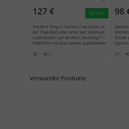
127 €
98 
DETAIL
DerAltra Timp 6 Damen-Trail-Schuh ist
Damen-
der Trail-Bestseller unter den Volumen-
Membran
Laufschuhen auf derAltra ZeroDrop™-
Schaft
Plattform mit einer breiten patentierten
System
Zehenform.
für lei
38
40,5
37
4
Verwandte Produkte