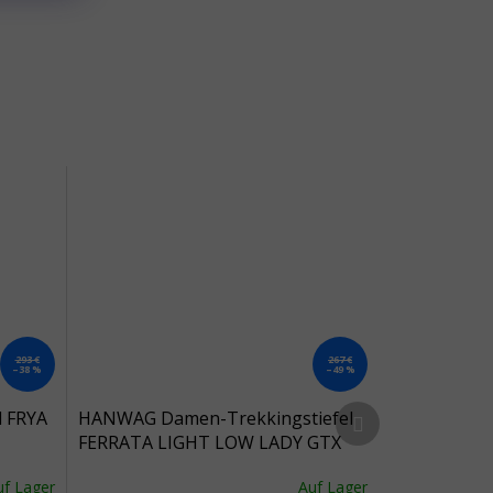
293 €
267 €
–38 %
–49 %
Nächstes Produkt
l FRYA
HANWAG Damen-Trekkingstiefel
FERRATA LIGHT LOW LADY GTX
asphalt/orange - grau und orange
uf Lager
Auf Lager