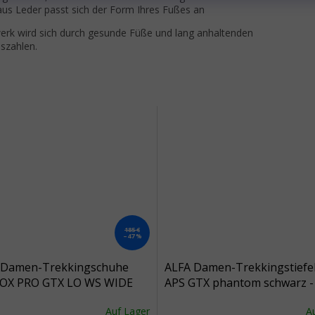
us Leder passt sich der Form Ihres Fußes an
werk wird sich durch gesunde Füße und lang anhaltenden
uszahlen.
185 €
–47 %
Damen-Trekkingschuhe
ALFA Damen-Trekkingstiefe
X PRO GTX LO WS WIDE
APS GTX phantom schwarz -
z/grau - schwarz
schwarz
Auf Lager
A