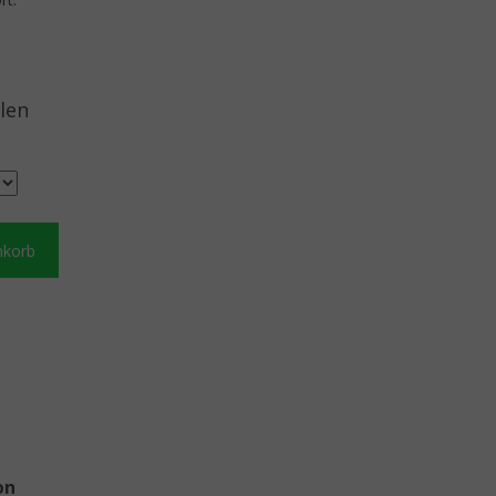
len
nkorb
on