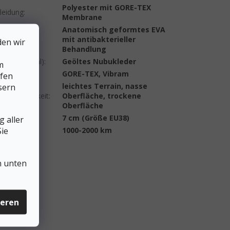
Polyester mit GORE-TEX
leidung
:
Membrane
Anatomisch geformtes EVA
egesohle
mit antibakterieller
den wir
ensohle)
:
Behandlung
eil (Material)
:
Geöltes Nubukleder
m
nologie
:
GORE-TEX, Vibram
lfen
leichtes Terrain, nasse
sern
ndetauglichkeit
:
Oberfläche, trockene
Oberfläche
re Höhe
:
7 cm (Größe EU38)
 aller
ie
nslang
:
1000-2000 km
n unten
ieren