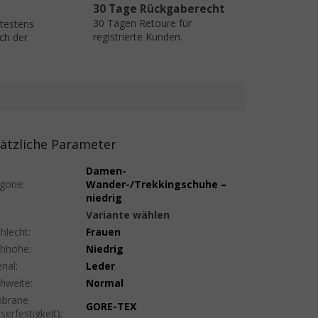
30 Tage Rückgaberecht
30 Tagen Retoure für
ätestens
registrierte Kunden.
ch der
ätzliche Parameter
Damen-
gorie
:
Wander-/Trekkingschuhe –
niedrig
:
Variante wählen
hlecht
:
Frauen
uhhöhe
:
Niedrig
rial
:
Leder
hweite
:
Normal
brane
GORE-TEX
serfestigkeit)
: