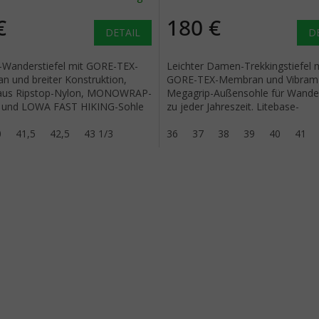
€
180 €
DETAIL
D
Wanderstiefel mit GORE-TEX-
Leichter Damen-Trekkingstiefel 
 und breiter Konstruktion,
GORE-TEX-Membran und Vibram
 aus Ripstop-Nylon, MONOWRAP-
Megagrip-Außensohle für Wand
 und LOWA FAST HIKING-Sohle
zu jeder Jahreszeit. Litebase-
chtes Wandern.
Technologie reduziert das Gewic
0
41,5
42,5
43 1/3
ohne die...
36
37
38
39
40
41