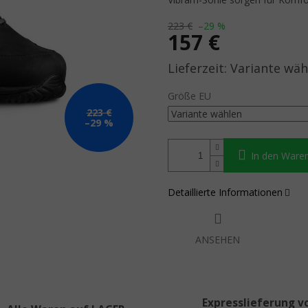
223 €
–29 %
157 €
Verkaufspreis:
Variante wäh
Größe EU
223 €
–29 %
In den Ware
Detaillierte Informationen
ANSEHEN
Expresslieferung v