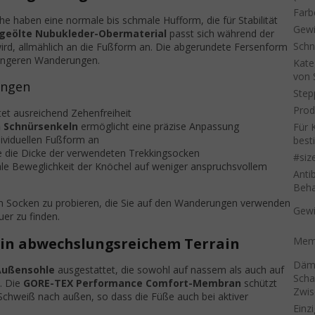
Farb
 haben eine normale bis schmale Hufform, die für Stabilität
Gewi
geölte Nubukleder-Obermaterial
passt sich während der
Schn
wird, allmählich an die Fußform an. Die abgerundete Fersenform
längeren Wanderungen.
Kate
von 
ungen
Step
Prod
et ausreichend Zehenfreiheit
 Schnürsenkeln
ermöglicht eine präzise Anpassung
Für 
dividuellen Fußform an
bes
ße die Dicke der verwendeten Trekkingsocken
#siz
ale Beweglichkeit der Knöchel auf weniger anspruchsvollem
Antib
Beha
n Socken zu probieren, die Sie auf den Wanderungen verwenden
Gewi
er zu finden.
in abwechslungsreichem Terrain
Memb
Däm
Außensohle
ausgestattet, die sowohl auf nassem als auch auf
Scha
. Die
GORE-TEX Performance Comfort-Membran
schützt
Zwis
 Schweiß nach außen, so dass die Füße auch bei aktiver
Einz