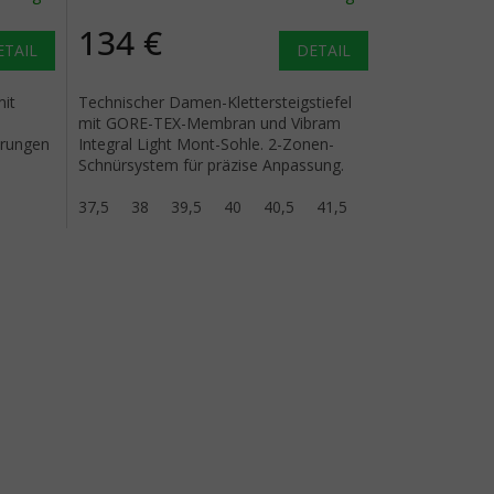
134 €
ETAIL
DETAIL
mit
Technischer Damen-Klettersteigstiefel
mit GORE-TEX-Membran und Vibram
erungen
Integral Light Mont-Sohle. 2-Zonen-
Schnürsystem für präzise Anpassung.
ht,
37,5
38
39,5
40
40,5
41,5