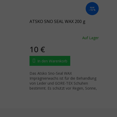
12 €
–16 %
ATSKO SNO SEAL WAX 200 g
Auf Lager
10 €
In den Warenkorb
Das Atsko Sno-Seal WAX
Imprägnierwachs ist für die Behandlung
von Leder und GORE-TEX Schuhen
bestimmt. Es schützt vor Regen, Sonne,
Schnee und Salz.
Fußzeile