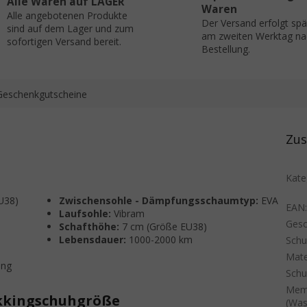
Alle Waren auf LAGER
Waren
Alle angebotenen Produkte
Der Versand erfolgt sp
sind auf dem Lager und zum
am zweiten Werktag na
sofortigen Versand bereit.
Bestellung.
Geschenkgutscheine
Zus
Kate
U38)
Zwischensohle - Dämpfungsschaumtyp:
EVA
EAN
Laufsohle:
Vibram
Gesc
Schafthöhe:
7 cm (Größe EU38)
Lebensdauer:
1000-2000 km
Sch
Mate
ung
Schu
Mem
ekkingschuhgröße
(Was