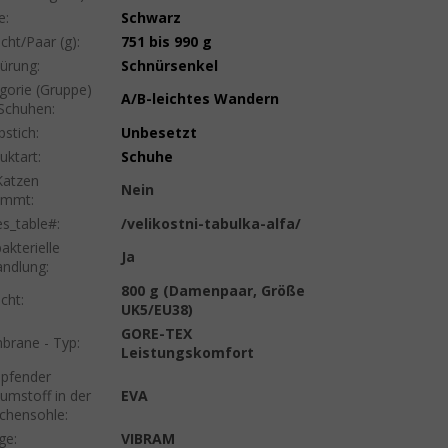
e
:
Schwarz
cht/Paar (g)
:
751 bis 990 g
ürung
:
Schnürsenkel
gorie (Gruppe)
A/B-leichtes Wandern
Schuhen
:
pstich
:
Unbesetzt
uktart
:
Schuhe
Katzen
Nein
timmt
:
es_table#
:
/velikostni-tabulka-alfa/
akterielle
Ja
ndlung
:
800 g (Damenpaar, Größe
cht
:
UK5/EU38)
GORE-TEX
rane - Typ
:
Leistungskomfort
pfender
umstoff in der
EVA
chensohle
:
ige
:
VIBRAM