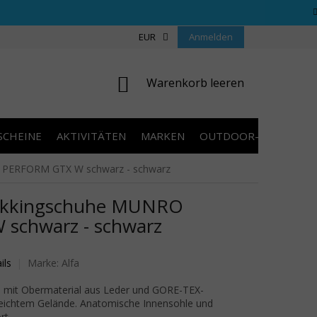
REGELN WETTBEWERBE
ÜBER UNS
EUR
Anmelden
COOKIES
KONTAKT
WARENKORB
Warenkorb leeren
SCHEINE
AKTIVITÄTEN
MARKEN
OUTDOOR-AUSVERKA
PERFORM GTX W schwarz - schwarz
ekkingschuhe MUNRO
schwarz - schwarz
wertung ist 0,0 von 5 Sternen.
ils
Marke:
Alfa
l mit Obermaterial aus Leder und GORE-TEX-
eichtem Gelände. Anatomische Innensohle und
rt.