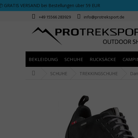
Zum Inhalt springen
📦 GRATIS VERSAND bei Bestellungen über 59 EUR
+49 15566 283929
info@protreksport.de
BEKLEIDUNG
SCHUHE
RUCKSÄCKE
CAMPI
Startseite
SCHUHE
TREKKINGSCHUHE
Da