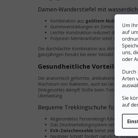
Damen-Wanderstiefel mit wasserdich
Kombination aus
geöltem Nubukleder
un
Um Ihn
Gummiverstärkungen im Zehen- und Fersenbe
auf un
Leichte Konstruktion reduziert die Ermüdu
ordnun
Polyester-Membranfutter leitet Feuchtigkei
Speich
Die durchdachte Kombination aus Atmungsaktivität 
uns, d
ganzjährigen Einsatz bei einer Vielzahl von Wette
oder A
Gesundheitliche Vorteile und
Durch 
Arten 
Die anatomisch geformte, antibakteriell behandel
Wachstum von Bakterien, auch bei längerem Geb
auswäh
Einlegesohle) dämpft Stöße beim Treten effektiv a
Überlastung.
Sie kö
auf de
Bequeme Trekkingschuhe für natürl
Abgerundetes Fersendesign führt den Fuß au
Eins
Das Druckverteilungssystem verteilt das K
EVA-Zwischensohle
bietet eine optimale 
Niedriger Schnitt fördert natürliche Bewe