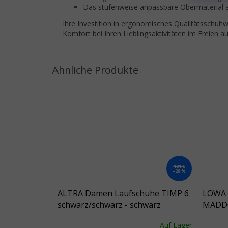
Das stufenweise anpassbare Obermaterial a
Ihre Investition in ergonomisches Qualitätsschuh
Komfort bei Ihren Lieblingsaktivitäten im Freien a
181 €
–29 %
ALTRA Damen Laufschuhe TIMP 6
LOWA 
schwarz/schwarz - schwarz
MADDO
schwar
Auf Lager