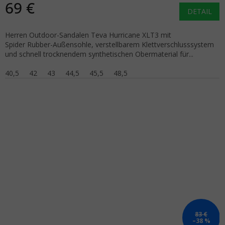
69 €
DETAIL
Herren Outdoor-Sandalen Teva Hurricane XLT3 mit
Spider Rubber-Außensohle, verstellbarem Klettverschlusssystem
und schnell trocknendem synthetischen Obermaterial für...
40,5
42
43
44,5
45,5
48,5
83 €
–38 %