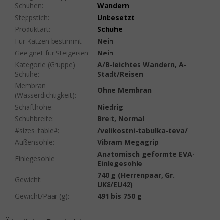
Schuhen
:
Wandern
Steppstich
:
Unbesetzt
Produktart
:
Schuhe
Für Katzen bestimmt
:
Nein
Geeignet für Steigeisen
:
Nein
Kategorie (Gruppe)
A/B-leichtes Wandern, A-
Schuhe
:
Stadt/Reisen
Membran
Ohne Membran
(Wasserdichtigkeit)
:
Schafthöhe
:
Niedrig
Schuhbreite
:
Breit, Normal
#sizes_table#
:
/velikostni-tabulka-teva/
Außensohle
:
Vibram Megagrip
Anatomisch geformte EVA-
Einlegesohle
:
Einlegesohle
740 g (Herrenpaar, Gr.
Gewicht
:
UK8/EU42)
Gewicht/Paar (g)
:
491 bis 750 g