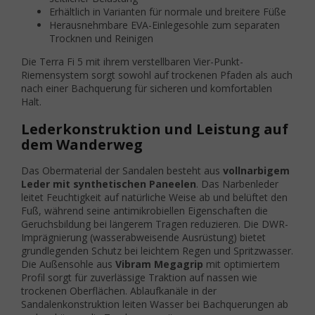
Erhältlich in Varianten für normale und breitere Füße
Herausnehmbare EVA-Einlegesohle zum separaten
Trocknen und Reinigen
Die Terra Fi 5 mit ihrem verstellbaren Vier-Punkt-
Riemensystem sorgt sowohl auf trockenen Pfaden als auch
nach einer Bachquerung für sicheren und komfortablen
Halt.
Lederkonstruktion und Leistung auf
dem Wanderweg
Das Obermaterial der Sandalen besteht aus
vollnarbigem
Leder mit synthetischen Paneelen
. Das Narbenleder
leitet Feuchtigkeit auf natürliche Weise ab und belüftet den
Fuß, während seine antimikrobiellen Eigenschaften die
Geruchsbildung bei längerem Tragen reduzieren. Die DWR-
Imprägnierung (wasserabweisende Ausrüstung) bietet
grundlegenden Schutz bei leichtem Regen und Spritzwasser.
Die Außensohle aus
Vibram Megagrip
mit optimiertem
Profil sorgt für zuverlässige Traktion auf nassen wie
trockenen Oberflächen. Ablaufkanäle in der
Sandalenkonstruktion leiten Wasser bei Bachquerungen ab