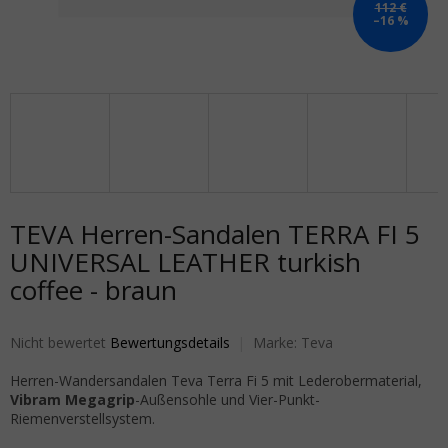
112 €
–16 %
TEVA Herren-Sandalen TERRA FI 5
UNIVERSAL LEATHER turkish
coffee - braun
Die durchschnittliche Produktbewertung ist 0,0 von 5 Sternen.
Nicht bewertet
Bewertungsdetails
Marke:
Teva
Herren-Wandersandalen Teva Terra Fi 5 mit Lederobermaterial,
Vibram Megagrip
-Außensohle und Vier-Punkt-
Riemenverstellsystem.