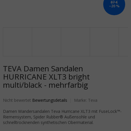
87 €
–20 %
TEVA Damen Sandalen
HURRICANE XLT3 bright
multi/black - mehrfarbig
Die durchschnittliche Produktbewertung ist 0,0 von 5 Sternen.
Nicht bewertet
Bewertungsdetails
Marke:
Teva
Damen Wandersandalen Teva Hurricane XLT3 mit FuseLock™-
Riemensystem, Spider Rubber® Außensohle und
schnelltrocknenden synthetischen Obermaterial.