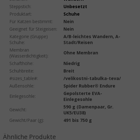
Steppstich
:
Unbesetzt
Produktart
:
Schuhe
Für Katzen bestimmt
:
Nein
Geeignet für Steigeisen
:
Nein
Kategorie (Gruppe)
A/B-leichtes Wandern, A-
Schuhe
:
Stadt/Reisen
Membran
Ohne Membran
(Wasserdichtigkeit)
:
Schafthöhe
:
Niedrig
Schuhbreite
:
Breit
#sizes_table#
:
/velikostni-tabulka-teva/
Außensohle
:
Spider Rubber® Endure
Gepolsterte EVA-
Einlegesohle
:
Einlegesohle
590 g (Damenpaar, Gr.
Gewicht
:
UK5/EU38)
Gewicht/Paar (g)
:
491 bis 750 g