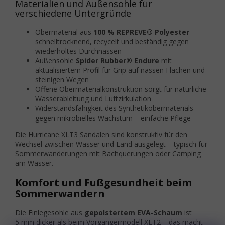
Materialien und Außensohle für
verschiedene Untergründe
Obermaterial aus
100 % REPREVE® Polyester
–
schnelltrocknend, recycelt und beständig gegen
wiederholtes Durchnässen
Außensohle
Spider Rubber® Endure
mit
aktualisiertem Profil für Grip auf nassen Flächen und
steinigen Wegen
Offene Obermaterialkonstruktion sorgt für natürliche
Wasserableitung und Luftzirkulation
Widerstandsfähigkeit des Synthetikobermaterials
gegen mikrobielles Wachstum – einfache Pflege
Die Hurricane XLT3 Sandalen sind konstruktiv für den
Wechsel zwischen Wasser und Land ausgelegt – typisch für
Sommerwanderungen mit Bachquerungen oder Camping
am Wasser.
Komfort und Fußgesundheit beim
Sommerwandern
Die Einlegesohle aus
gepolstertem EVA-Schaum
ist
5 mm dicker als beim Vorgängermodell XLT2 – das macht