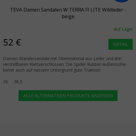
TEVA Damen Sandalen W TERRA FI LITE Wildleder -
beige
Auf Lager
52 €
DETAIL
Damen-Wandersandale mit Obermaterial aus Leder und drei
verstellbaren Klettverschlüssen. Die Spider Rubber-Außensohle
bietet auch auf nassem Untergrund gute Traktion.
36
36,5
ALLE ALTERNATIVEN PRODUKTE ANZEIGEN
Fußzeile