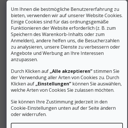
sich beim Laufen auf hartem Untergrund und langen
Um Ihnen die bestmögliche Benutzererfahrung zu
Ausflugswegen positiv bemerkbar. EVA dämpft
Aufprallkräfte an Ferse und Vorfuß, ohne unnötig Gewicht
bieten, verwenden wir auf unserer Website Cookies.
hinzuzufügen. Die offene Sandale ist naturgemäß deutlich
Einige Cookies sind für das ordnungsgemäße
atmungsaktiver als geschlossene Trekkingschuhe – der Fuß
Funktionieren der Website erforderlich (z. B. zum
überhitzt im Sommer nicht, und es kommt nicht zur
Speichern des Warenkorb-Inhalts oder zum
Mazerierung der Haut durch Feuchtigkeitsstau. Wir
Anmelden), andere helfen uns, die Besucherzahlen
empfehlen, die Sandalen mit den Socken auszuprobieren,
zu analysieren, unsere Dienste zu verbessern oder
die du bei der Aktivität tragen möchtest, und idealerweise
Angebote und Werbung an Ihre Interessen
nachmittags, wenn die Füße leicht geschwollen sind.
anzupassen.
Ergonomische Merkmale für ganztägiges
Tragen
Durch Klicken auf
„Alle akzeptieren”
stimmen Sie
der Verwendung aller Arten von Cookies zu. Durch
Gepolsterte EVA-Einlegesohle
mit 5 mm mehr
Klicken auf
„Einstellungen”
können Sie auswählen,
Stärke als beim XLT2 für bessere Dämpfung auf
welche Arten von Cookies Sie zulassen möchten.
hartem Untergrund
Gepolsterte Fersenpartie reduziert Druckpunkte im
Sie können Ihre Zustimmung jederzeit in den
Fersenbereich beim langen Tragen
Offene Konstruktion gewährleistet natürliche
Cookie-Einstellungen unten auf der Seite ändern
Belüftung des Fußes und verhindert Überhitzung
oder widerrufen.
Synthetisches Obermaterial nimmt weder Schweiß
noch Wasser auf – hygienische Pflege leicht gemacht