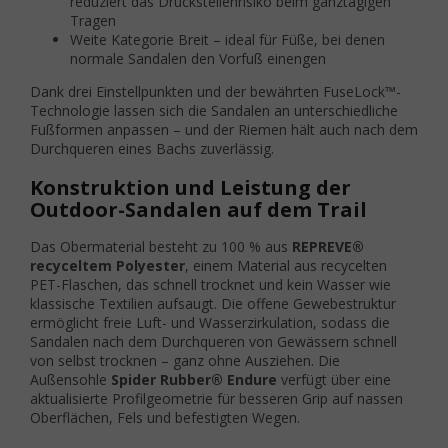
reduziert das Druckstellenrisiko beim ganztägigen
Tragen
Weite Kategorie Breit – ideal für Füße, bei denen
normale Sandalen den Vorfuß einengen
Dank drei Einstellpunkten und der bewährten FuseLock™-
Technologie lassen sich die Sandalen an unterschiedliche
Fußformen anpassen – und der Riemen hält auch nach dem
Durchqueren eines Bachs zuverlässig.
Konstruktion und Leistung der
Outdoor-Sandalen auf dem Trail
Das Obermaterial besteht zu 100 % aus
REPREVE®
recyceltem Polyester
, einem Material aus recycelten
PET-Flaschen, das schnell trocknet und kein Wasser wie
klassische Textilien aufsaugt. Die offene Gewebestruktur
ermöglicht freie Luft- und Wasserzirkulation, sodass die
Sandalen nach dem Durchqueren von Gewässern schnell
von selbst trocknen – ganz ohne Ausziehen. Die
Außensohle
Spider Rubber® Endure
verfügt über eine
aktualisierte Profilgeometrie für besseren Grip auf nassen
Oberflächen, Fels und befestigten Wegen.