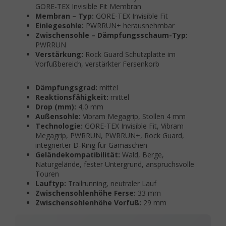
GORE-TEX Invisible Fit Membran
Membran – Typ:
GORE-TEX Invisible Fit
Einlegesohle:
PWRRUN+ herausnehmbar
Zwischensohle – Dämpfungsschaum-Typ:
PWRRUN
Verstärkung:
Rock Guard Schutzplatte im
Vorfußbereich, verstärkter Fersenkorb
Dämpfungsgrad:
mittel
Reaktionsfähigkeit:
mittel
Drop (mm):
4,0 mm
Außensohle:
Vibram Megagrip, Stollen 4 mm
Technologie:
GORE-TEX Invisible Fit, Vibram
Megagrip, PWRRUN, PWRRUN+, Rock Guard,
integrierter D-Ring für Gamaschen
Geländekompatibilität:
Wald, Berge,
Naturgelände, fester Untergrund, anspruchsvolle
Touren
Lauftyp:
Trailrunning, neutraler Lauf
Zwischensohlenhöhe Ferse:
33 mm
Zwischensohlenhöhe Vorfuß:
29 mm