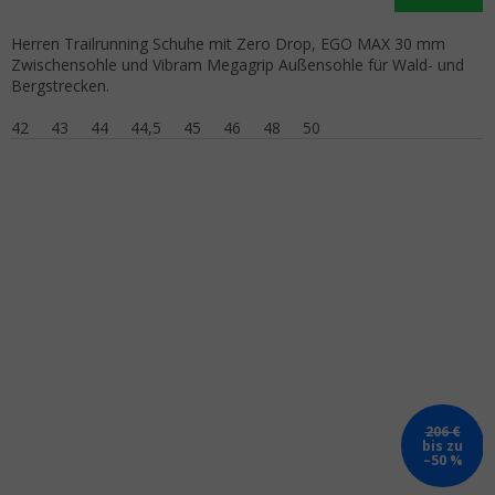
Herren Trailrunning Schuhe mit Zero Drop, EGO MAX 30 mm
Zwischensohle und Vibram Megagrip Außensohle für Wald- und
Bergstrecken.
42
43
44
44,5
45
46
48
50
206 €
bis zu
–50 %