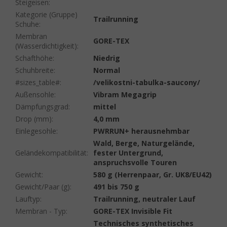
Steigeisen
:
Kategorie (Gruppe)
Trailrunning
Schuhe
:
Membran
GORE-TEX
(Wasserdichtigkeit)
:
Schafthöhe
:
Niedrig
Schuhbreite
:
Normal
#sizes_table#
:
/velikostni-tabulka-saucony/
Außensohle
:
Vibram Megagrip
Dämpfungsgrad
:
mittel
Drop (mm)
:
4,0 mm
Einlegesohle
:
PWRRUN+ herausnehmbar
Wald, Berge, Naturgelände,
Geländekompatibilität
:
fester Untergrund,
anspruchsvolle Touren
Gewicht
:
580 g (Herrenpaar, Gr. UK8/EU42)
Gewicht/Paar (g)
:
491 bis 750 g
Lauftyp
:
Trailrunning, neutraler Lauf
Membran - Typ
:
GORE-TEX Invisible Fit
Technisches synthetisches