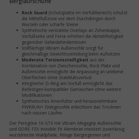
Berglaufschuhe
Rock Guard
(Schutzplatte im Vorfußbereich) schützt
die Mittelfußzone vor dem Durchdringen durch
Wurzeln oder scharfe Steine
Synthetische verstärkte Overlays an Zehenkappe,
Vorfußseite und Ferse erhöhen die Abriebfestigkeit
gegenüber Geländehindernissen
Vollflächige Vibram Außensohle sorgt für
gleichmäßige Gewichtsverteilung beim Aufsetzen
Moderate Torsionssteifigkeit
aus der
Kombination von Zwischensohle, Rock Plate und
Außensohle ermöglicht die Anpassung an unebene
Oberflächen ohne Stabilitätsverlust
Integrierter D-Ring am Vorfuß ermöglicht das
Befestigen kompatibler Gamaschen ohne weitere
Modifikationen
Synthetisches Innenfutter und herausnehmbare
PWRRUN+ Einlegesohle erleichtern das Trocknen
nach nassen Läufen
Der Peregrine 16 GTX mit Vibram Megagrip Außensohle
und GORE-TEX Invisible Fit Membran meistert zuverlässig
wurzelreiche Waldpfade, felsige Bergregionen und