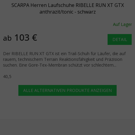
SCARPA Herren Laufschuhe RIBELLE RUN XT GTX
anthrazit/tonic - schwarz
Auf Lager
103 €
ab
DETAIL
Der RIBELLE RUN XT GTX ist ein Trail-Schuh für Läufer, die auf
rauem, technischem Terrain Reaktionsfähigkeit und Präzision
suchen. Eine Gore-Tex-Membran schützt vor schlechtem...
40,5
ALLE ALTERNATIVEN PRODUKTE ANZEIGEN
Fußzeile