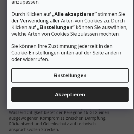
Trailschuhe
anzupassen.
Neutrale Plattform ohne dedizierte
Durch Klicken auf
„Alle akzeptieren”
stimmen Sie
Pronationskorrektur – die Stabilität ergibt sich aus der
der Verwendung aller Arten von Cookies zu. Durch
Grundgeometrie und der Rock Plate
Klicken auf
„Einstellungen”
können Sie auswählen,
Geräumige Zehenbox reduziert den Druck auf die
welche Arten von Cookies Sie zulassen möchten.
Mittelfußknochen bei langen Läufen und unterstützt
das natürliche Gleichgewicht
Sie können Ihre Zustimmung jederzeit in den
Niedriger Schaftschnitt erhält die
Knöchelbeweglichkeit und Propriozeption
Cookie-Einstellungen unten auf der Seite ändern
(Wahrnehmung der Fußposition im Raum)
oder widerrufen.
Gleichmäßige Druckverteilung
durch Rock Plate
und Midsole reduziert die Entstehung von
Druckpunkten bei mehrfachen Abstiegen
Einstellungen
Fließender Fersenabrollübergang entspricht der
Bewegung von Mittel- und Fersenläufern auf
unebenem Gelände
Akzeptieren
Für Läufer mit neutraler oder leicht pronierender
Laufmechanik und dem Bedarf nach ganzjähriger
Wasserdichtigkeit bietet der Peregrine 16 GTX einen
ausgewogenen Kompromiss zwischen Dämpfung,
Rückantwort und Gelenkschutz auf technisch
anspruchsvollen Strecken.