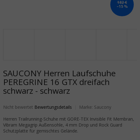
182 €
–15 %
SAUCONY Herren Laufschuhe
PEREGRINE 16 GTX dreifach
schwarz - schwarz
Die durchschnittliche Produktbewertung ist 0,0 von 5 Sternen.
Nicht bewertet
Bewertungsdetails
Marke:
Saucony
Herren Trailrunning-Schuhe mit GORE-TEX Invisible Fit Membran,
Vibram Megagrip Außensohle, 4 mm Drop und Rock Guard
Schutzplatte für gemischtes Gelände.