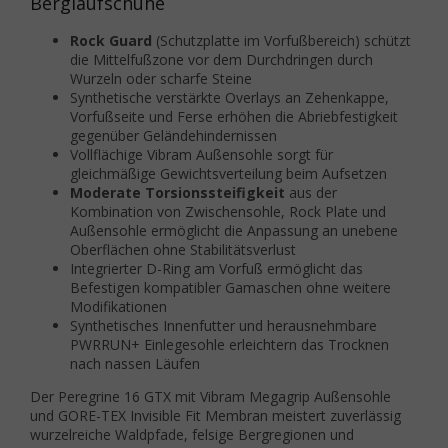
Berglaufschuhe
Rock Guard
(Schutzplatte im Vorfußbereich) schützt
die Mittelfußzone vor dem Durchdringen durch
Wurzeln oder scharfe Steine
Synthetische verstärkte Overlays an Zehenkappe,
Vorfußseite und Ferse erhöhen die Abriebfestigkeit
gegenüber Geländehindernissen
Vollflächige Vibram Außensohle sorgt für
gleichmäßige Gewichtsverteilung beim Aufsetzen
Moderate Torsionssteifigkeit
aus der
Kombination von Zwischensohle, Rock Plate und
Außensohle ermöglicht die Anpassung an unebene
Oberflächen ohne Stabilitätsverlust
Integrierter D-Ring am Vorfuß ermöglicht das
Befestigen kompatibler Gamaschen ohne weitere
Modifikationen
Synthetisches Innenfutter und herausnehmbare
PWRRUN+ Einlegesohle erleichtern das Trocknen
nach nassen Läufen
Der Peregrine 16 GTX mit Vibram Megagrip Außensohle
und GORE-TEX Invisible Fit Membran meistert zuverlässig
wurzelreiche Waldpfade, felsige Bergregionen und