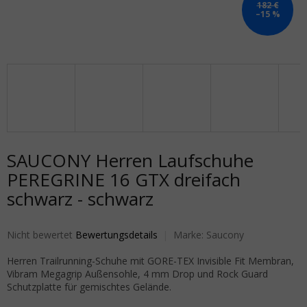
182 €
–15 %
SAUCONY Herren Laufschuhe
PEREGRINE 16 GTX dreifach
schwarz - schwarz
Die durchschnittliche Produktbewertung ist 0,0 von 5 Sternen.
Nicht bewertet
Bewertungsdetails
Marke:
Saucony
Herren Trailrunning-Schuhe mit GORE-TEX Invisible Fit Membran,
Vibram Megagrip Außensohle, 4 mm Drop und Rock Guard
Schutzplatte für gemischtes Gelände.