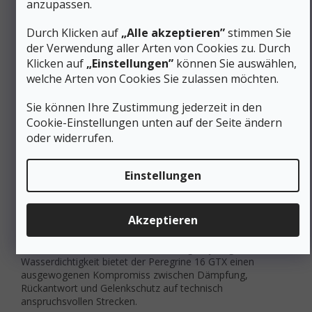
Trailschuhe
anzupassen.
Neutrale Plattform ohne dedizierte
Durch Klicken auf
„Alle akzeptieren”
stimmen Sie
Pronationskorrektur – die Stabilität ergibt sich aus der
der Verwendung aller Arten von Cookies zu. Durch
Grundgeometrie und der Rock Plate
Klicken auf
„Einstellungen”
können Sie auswählen,
Geräumige Zehenbox reduziert den Druck auf die
welche Arten von Cookies Sie zulassen möchten.
Mittelfußknochen bei langen Läufen und unterstützt
das natürliche Gleichgewicht
Sie können Ihre Zustimmung jederzeit in den
Niedriger Schaftschnitt erhält die
Knöchelbeweglichkeit und Propriozeption
Cookie-Einstellungen unten auf der Seite ändern
(Wahrnehmung der Fußposition im Raum)
oder widerrufen.
Gleichmäßige Druckverteilung
durch Rock Plate
und Midsole reduziert die Entstehung von
Druckpunkten bei mehrfachen Abstiegen
Einstellungen
Fließender Fersenabrollübergang entspricht der
Bewegung von Mittel- und Fersenläufern auf
unebenem Gelände
Akzeptieren
Für Läufer mit neutraler oder leicht pronierender
Laufmechanik und dem Bedarf nach ganzjähriger
Wasserdichtigkeit bietet der Peregrine 16 GTX einen
ausgewogenen Kompromiss zwischen Dämpfung,
Rückantwort und Gelenkschutz auf technisch
anspruchsvollen Strecken.