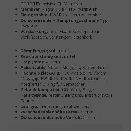
GORE-TEX Invisible Fit Membran
Membran – Typ:
GORE-TEX Invisible Fit
Einlegesohle:
PWRRUN+ herausnehmbar
Zwischensohle – Dämpfungsschaum-Typ:
PWRRUN
Verstärkung:
Rock Guard Schutzplatte im
Vorfußbereich, verstärkter Fersenkorb
Dämpfungsgrad:
mittel
Reaktionsfähigkeit:
mittel
Drop (mm):
4,0 mm
Außensohle:
Vibram Megagrip, Stollen 4 mm
Technologie:
GORE-TEX Invisible Fit, Vibram
Megagrip, PWRRUN, PWRRUN+, Rock Guard,
integrierter D-Ring für Gamaschen
Geländekompatibilität:
Wald, Berge,
Naturgelände, fester Untergrund, anspruchsvolle
Touren
Lauftyp:
Trailrunning, neutraler Lauf
Zwischensohlenhöhe Ferse:
33 mm
Zwischensohlenhöhe Vorfuß:
29 mm