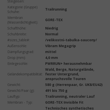
Steigeisen
:
Kategorie (Gruppe)
Trailrunning
Schuhe
:
Membran
GORE-TEX
(Wasserdichtigkeit)
:
Schafthöhe
:
Niedrig
Schuhbreite
:
Normal
#sizes_table#
:
/velikostni-tabulka-saucony/
Außensohle
:
Vibram Megagrip
Dämpfungsgrad
:
mittel
Drop (mm)
:
4,0 mm
Einlegesohle
:
PWRRUN+ herausnehmbar
Wald, Berge, Naturgelände,
Geländekompatibilität
:
fester Untergrund,
anspruchsvolle Touren
Gewicht
:
580 g (Herrenpaar, Gr. UK8/EU42)
Gewicht/Paar (g)
:
491 bis 750 g
Lauftyp
:
Trailrunning, neutraler Lauf
Membran - Typ
:
GORE-TEX Invisible Fit
Technisches synthetisches