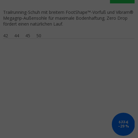
Trailrunning-Schuh mit breitem FootShape™-Vorfuß und Vibram®
Megagrip-Außensohle für maximale Bodenhaftung. Zero Drop
fördert einen natürlichen Lauf.
42
44
45
50
177 €
–29 %