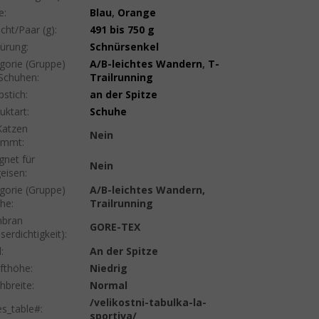
e
:
Blau
,
Orange
cht/Paar (g)
:
491 bis 750 g
ürung
:
Schnürsenkel
gorie (Gruppe)
A/B-leichtes Wandern
,
T-
Schuhen
:
Trailrunning
pstich
:
an der Spitze
uktart
:
Schuhe
Katzen
Nein
timmt
:
gnet für
Nein
geisen
:
gorie (Gruppe)
A/B-leichtes Wandern,
uhe
:
Trailrunning
bran
GORE-TEX
serdichtigkeit)
:
d
:
An der Spitze
fthöhe
:
Niedrig
hbreite
:
Normal
/velikostni-tabulka-la-
es_table#
:
sportiva/