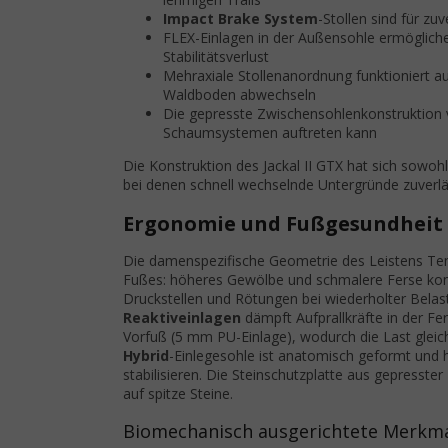
Impact Brake System
-Stollen sind für z
FLEX-Einlagen in der Außensohle ermöglich
Stabilitätsverlust
Mehraxiale Stollenanordnung funktioniert a
Waldboden abwechseln
Die gepresste Zwischensohlenkonstruktion v
Schaumsystemen auftreten kann
Die Konstruktion des Jackal II GTX hat sich sowoh
bei denen schnell wechselnde Untergründe zuverläs
Ergonomie und Fußgesundheit
Die damenspezifische Geometrie des Leistens Temp
Fußes: höheres Gewölbe und schmalere Ferse komb
Druckstellen und Rötungen bei wiederholter Bel
Reaktiveinlagen
dämpft Aufprallkräfte in der Fe
Vorfuß (5 mm PU-Einlage), wodurch die Last gleic
Hybrid
-Einlegesohle ist anatomisch geformt und h
stabilisieren. Die Steinschutzplatte aus gepresst
auf spitze Steine.
Biomechanisch ausgerichtete Merkm