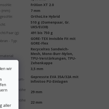
nsohle
:
FriXion XT 2.0
p (mm)
:
7 mm
egesohle
:
OrthoLite Hybrid
510 g (Damenpaar, Gr.
cht
:
UK5/EU38)
cht/Paar (g)
:
491 bis 750 g
GORE-TEX Invisible Fit mit
ran - Typ
:
GORE-Flex
Recyceltes Sandwich-
Mesh, Mono-Burr-Nylon,
material
:
TPU-Verstärkungen, TPU-
Zehenkappe
den wir
ilhöhe
:
3,5 mm
chensohle-
Gepresste EVA 35A/32A mit
m
pfungsschaum-
Infinitoo PU-Einlagen
lfen
sern
chensohlenhöhe
29 mm
e
:
chensohlenhöhe
22 mm
uß
:
 aller