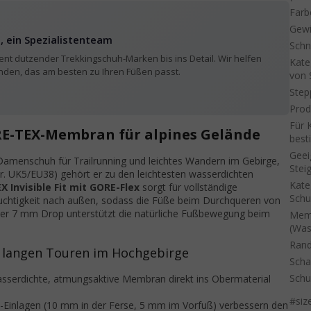
Farb
Gewi
, ein Spezialistenteam
Schn
nt dutzender Trekkingschuh-Marken bis ins Detail. Wir helfen
Kate
inden, das am besten zu Ihren Füßen passt.
von 
Step
Prod
Für 
E-TEX-Membran für alpines Gelände
bes
Geei
r Damenschuh für Trailrunning und leichtes Wandern im Gebirge,
Stei
r. UK5/EU38) gehört er zu den leichtesten wasserdichten
Kate
 Invisible Fit mit GORE-Flex
sorgt für vollständige
Sch
Feuchtigkeit nach außen, sodass die Füße beim Durchqueren von
Der 7 mm Drop unterstützt die natürliche Fußbewegung beim
Mem
(Was
Ran
f langen Touren im Hochgebirge
Scha
Schu
sserdichte, atmungsaktive Membran direkt ins Obermaterial
#siz
-Einlagen (10 mm in der Ferse, 5 mm im Vorfuß) verbessern den