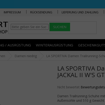
IMPRESSUM
RÜCKSENDUNG
LIEFERUNG UND ZAHLUNG
SUCHEN
NG / AUSRÜSTUNG
WINTERAUSRÜSTUNG
GESCHENKGUT
men
Damen niedrig
LA SPORTIVA Damen Trailrunning-Schu
LA SPORTIVA Da
JACKAL II W'S GT
Die durchschnittliche Produktbe
Nicht bewertet
Bewertungsdeta
Damen Trailrunning-Schuhe mi
Außensohle und 510 g Gewicht 