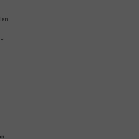
len
on