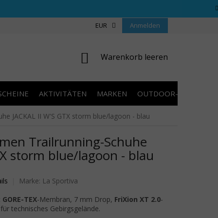
REGELN WETTBEWERBE
ÜBER UNS
EUR
Anmelden
COOKIES
KONTAKT
WARENKORB
Warenkorb leeren
SCHEINE
AKTIVITÄTEN
MARKEN
OUTDOOR-AUSVERKA
he JACKAL II W'S GTX storm blue/lagoon - blau
men Trailrunning-Schuhe
X storm blue/lagoon - blau
wertung ist 0,0 von 5 Sternen.
ils
Marke:
La Sportiva
t
GORE-TEX
-Membran, 7 mm Drop,
FriXion XT 2.0
-
für technisches Gebirgsgelände.