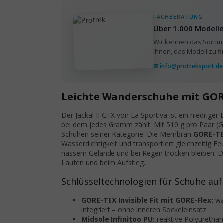
FACHBERATUNG
Über 1.000 Modelle
Wir kennen das Sortime
Ihnen, das Modell zu f
✉ info@protreksport.de
Leichte Wanderschuhe mit GOR
Der Jackal II GTX von La Sportiva ist ein niedrige
bei dem jedes Gramm zählt. Mit 510 g pro Paar (G
Schuhen seiner Kategorie. Die Membran
GORE-TEX
Wasserdichtigkeit und transportiert gleichzeitig 
nassem Gelände und bei Regen trocken bleiben. 
Laufen und beim Aufstieg.
Schlüsseltechnologien für Schuhe au
GORE-TEX Invisible Fit mit GORE-Flex:
wa
integriert – ohne inneren Sockeleinsatz
Midsole Infinitoo PU:
reaktive Polyurethan