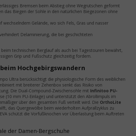
uverlässiges Bremsen beim Abstieg ohne Wegrutschen geformt
en das Biegen der Sohle in den natürlichen Biegezonen ohne
uf wechselndem Gelände, wo sich Fels, Gras und nasser
erhindert Delaminierung, die bei geschichteten
l beim technischen Berglauf als auch bei Tagestouren bewährt,
sigen Grip und Fußschutz gleichzeitig fordern.
 beim Hochgebirgswandern
o Ultra berücksichtigt die physiologische Form des weiblichen
iniert mit breiterer Zehenbox senkt das Risiko von
astung. Die Dual-Compound-Zwischensohle mit
Infinitoo PU-
rse (10 mm PU-Einlage) und unterstützt den Abrollimpuls im
hmäßiger über den gesamten Fuß verteilt wird. Die
OrthoLite
ilft, das Quergewölbe beim wiederholten Aufprallzyklus zu
er EVA schützt die Vorfußknochen vor Überlastung beim Auftreten
ale der Damen-Bergschuhe