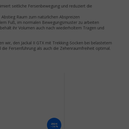
miert seitliche Fersenbewegung und reduziert die
 Abstieg Raum zum natürlichen Abspreizen
 dem Fuß, im normalen Bewegungsmuster zu arbeiten
e behält ihr Volumen auch nach wiederholtem Tragen und
n wir, den Jackal II GTX mit Trekking-Socken bei belastetem
 die Fersenführung als auch die Zehenraumfreiheit optimal.
202 €
–24 %