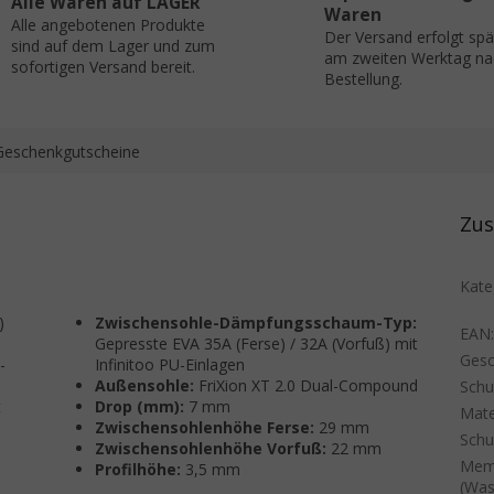
Alle Waren auf LAGER
Waren
Alle angebotenen Produkte
Der Versand erfolgt sp
sind auf dem Lager und zum
am zweiten Werktag na
sofortigen Versand bereit.
Bestellung.
Geschenkgutscheine
Zus
Kate
)
Zwischensohle-Dämpfungsschaum-Typ:
EAN
Gepresste EVA 35A (Ferse) / 32A (Vorfuß) mit
Gesc
-
Infinitoo PU-Einlagen
Außensohle:
FriXion XT 2.0 Dual-Compound
Sch
t
Drop (mm):
7 mm
Mate
Zwischensohlenhöhe Ferse:
29 mm
Schu
Zwischensohlenhöhe Vorfuß:
22 mm
Mem
Profilhöhe:
3,5 mm
(Was