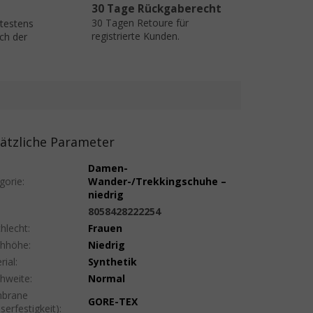
30 Tage Rückgaberecht
30 Tagen Retoure für
ätestens
registrierte Kunden.
ch der
ätzliche Parameter
Damen-
gorie
:
Wander-/Trekkingschuhe –
niedrig
:
8058428222254
hlecht
:
Frauen
uhhöhe
:
Niedrig
rial
:
Synthetik
hweite
:
Normal
brane
GORE-TEX
serfestigkeit)
: